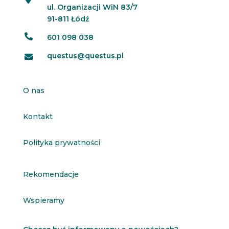
ul. Organizacji WiN 83/7
91-811 Łódź

601 098 038
questus@questus.pl

O nas
Kontakt
Polityka prywatności
Rekomendacje
Wspieramy