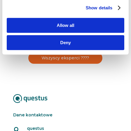
w ALK w Warszawie. Pełni funkcję prezesa
zarządu firmy ASTOR. W latach 2016–2017
Show details
uczestniczył w pracach Zespołu Transformacji
Przemysłu przy Ministerstwie Rozwoju.
Allow all
W 2018 r. wspólnie z zespołem […]
Deny
Wszyscy eksperci ????
Dane kontaktowe
questus
