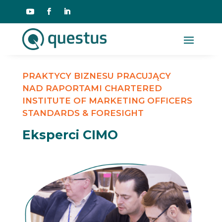
PRAKTYCY BIZNESU PRACUJĄCY
NAD RAPORTAMI CHARTERED
INSTITUTE OF MARKETING OFFICERS
STANDARDS & FORESIGHT
Eksperci CIMO