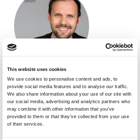
This website uses cookies
Jarosław Gracel
We use cookies to personalise content and ads, to
ASTOR
provide social media features and to analyse our traffic.
We also share information about your use of our site with
Prezes Zarządu
our social media, advertising and analytics partners who
Absolwent kierunku Automatyka i Robotyka
may combine it with other information that you’ve
na AGH w Krakowie. Ukończył także studia
provided to them or that they’ve collected from your use
podyplomowe z zakresu Zarządzania Produkcją
of their services.
w Wyższej Szkole Europejskiej w Krakowie
oraz Zarządzania Finansami Przedsiębiorstw