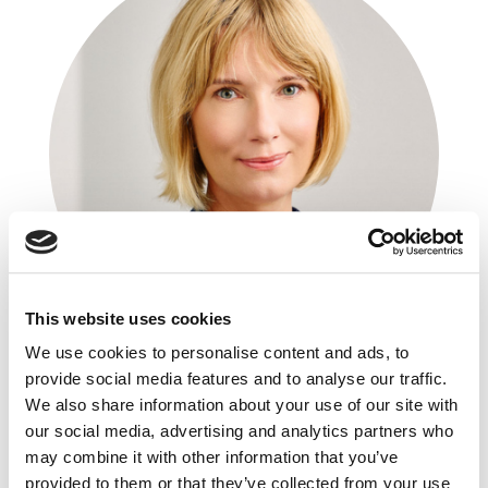
This website uses cookies
We use cookies to personalise content and ads, to
provide social media features and to analyse our traffic.
Magdalena Chrapek
We also share information about your use of our site with
Toyota Material Handling Polska
our social media, advertising and analytics partners who
may combine it with other information that you’ve
Product and Logistics Solutions Director
provided to them or that they’ve collected from your use