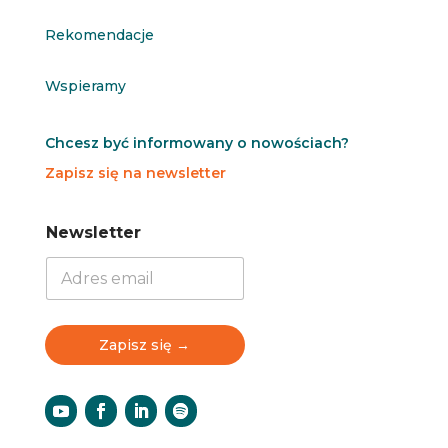
Rekomendacje
Wspieramy
Chcesz być informowany o nowościach?
Zapisz się na newsletter
N
N
Newsletter
e
e
w
w
s
s
l
l
e
e
t
t
Zapisz się →
t
t
e
e
r
r
N
e
w