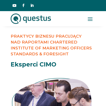
PRAKTYCY BIZNESU PRACUJĄCY
NAD RAPORTAMI CHARTERED
INSTITUTE OF MARKETING OFFICERS
STANDARDS & FORESIGHT
Eksperci CIMO