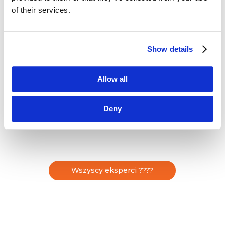
Absolwentka Uniwersytetu Warszawskiego
of their services.
(Wydział Nauk Politycznych) oraz studiów Public
Relations w PAN. Od 2006 roku związana z trade
marketingiem w branży chemicznej (Akzo Nobel,
Show details
marki: Dulux, Hammerite, Sadolin).
Doświadczenie w zarządzaniu detalicznym
kanałem sprzedaży gromadziła w zarządzaniu
Allow all
aktywacjami w punktach sprzedaży dla
topowych marek branży piwnej (Kompania
Piwowarska: marki Tyskie, Lech). Od 2015
Deny
związana z […]
Wszyscy eksperci ????