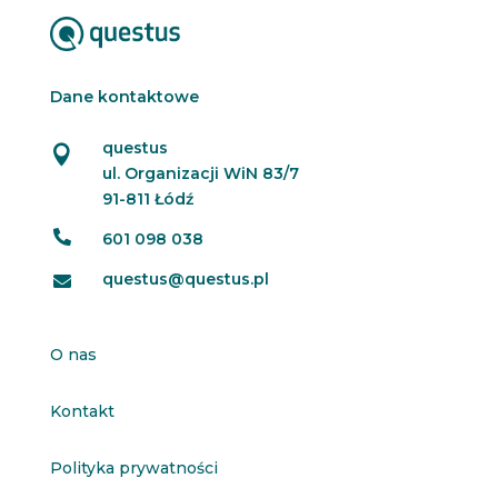
Dane kontaktowe
questus

ul. Organizacji WiN 83/7
91-811 Łódź

601 098 038
questus@questus.pl

O nas
Kontakt
Polityka prywatności