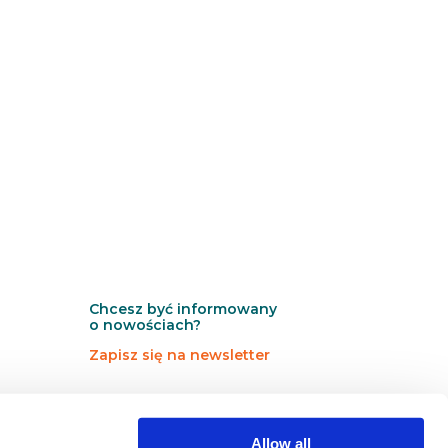
Chcesz być informowany
o nowościach?
Zapisz się na newsletter
N
N
Newsletter
e
e
w
w
Allow all