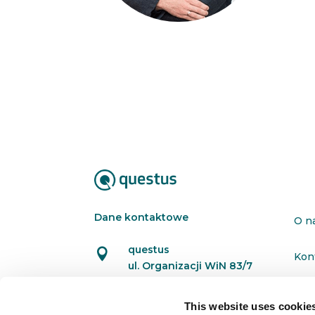
Dane kontaktowe
O n
questus

Kon
ul. Organizacji WiN 83/7
91-811 Łódź
Pol
This website uses cookie

601 098 038