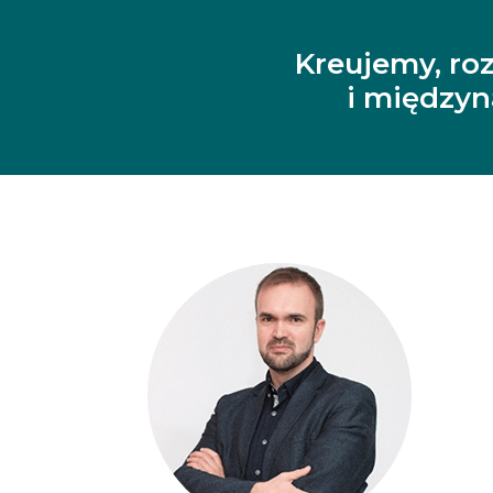
Kreujemy, ro
i między