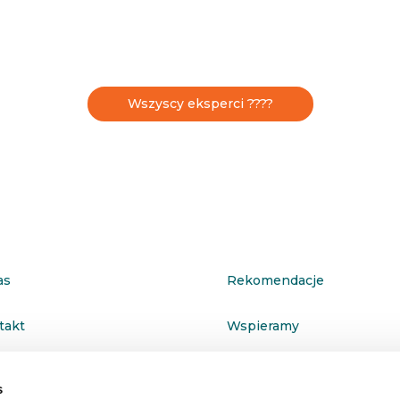
Wszyscy eksperci ????
as
Rekomendacje
takt
Wspieramy
ityka prywatności
s