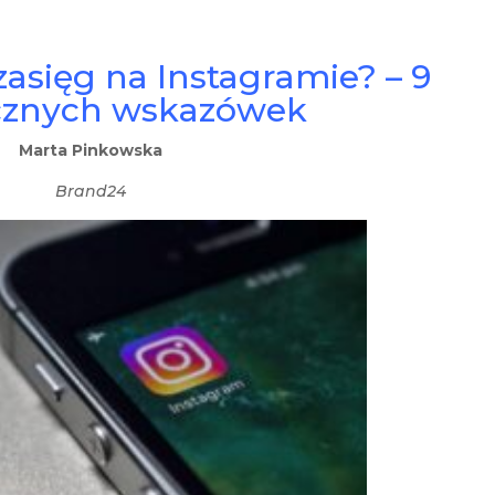
zasięg na Instagramie? – 9
cznych wskazówek
Marta Pinkowska
Brand24