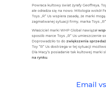
Powraca kultowy świat żyrafy Geoffreya, To
ale odradza się na nowo. Mitologia wokół F
Toys „R” Us wspiera zasadę, że marki mogą ż
zagmatwanej sytuacji firmy, marka Toys „R” 
Właściciel marki WHP Global nawiązał
wsp
sposób marce Toys „R” Us umieszczenie s
Doprowadziło to do
zwiększenia sprzeda
Toy ”R” Us dostrzega w tej sytuacji możli
Dla Macy’s posiadanie tak kultowej mark
na rynku
.
Email vs