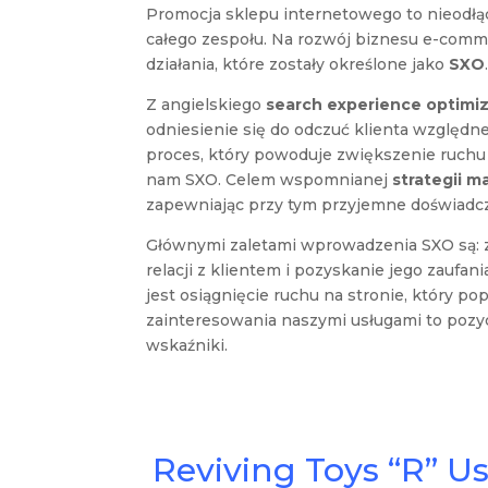
Promocja sklepu internetowego to nieodłąc
całego zespołu. Na rozwój biznesu e-comm
działania, które zostały określone jako
SXO
Z angielskiego
search experience optimi
odniesienie się do odczuć klienta względn
proces, który powoduje zwiększenie ruchu o
nam SXO. Celem wspomnianej
strategii 
zapewniając przy tym przyjemne doświadc
Głównymi zaletami wprowadzenia SXO są: 
relacji z klientem i pozyskanie jego zaufa
jest osiągnięcie ruchu na stronie, który p
zainteresowania naszymi usługami to poz
wskaźniki.
Reviving Toys “R” 