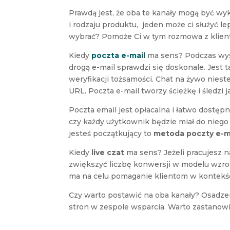
Prawdą jest, że oba te kanały mogą być w
i rodzaju produktu, jeden może ci służyć le
wybrać? Pomoże Ci w tym rozmowa z klient
Kiedy
poczta e-mail
ma sens? Podczas wy
drogą e-mail sprawdzi się doskonale. Jest
weryfikacji tożsamości. Chat na żywo nieste
URL. Poczta e-mail tworzy ścieżkę i śledzi j
Poczta email jest opłacalna i łatwo dostępn
czy każdy użytkownik będzie miał do niego
jesteś początkujący to
metoda poczty e-m
Kiedy
live czat
ma sens? Jeżeli pracujesz 
zwiększyć liczbę konwersji w modelu wzro
ma na celu pomaganie klientom w kontekśc
Czy warto postawić na oba kanały? Osadz
stron w zespole wsparcia. Warto zastanowić