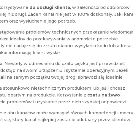
ykorzystywane
do obsługi klienta
, w zależności od odbiorców
piej niż drugi. Żaden kanał nie jest w 100% doskonały. Jaki kan
em oraz wysłuchanie jego potrzeb.
stępowania problemów technicznych przekazanie wiadomoś
 także idealny do przekazywania wiadomości o potrzebie
ty nie nadaje się do zrzutu ekranu, wysyłania kodu lub adresu
akie informację klient wysłał.
a. Niestety w odniesieniu do czatu ciężko jest przewidzieć
 dostęp na swoim urządzeniu i systemie operacyjnym. Jeżeli
ail
na samym początku twojej drogi sprawdzi się idealnie.
na stosunkowo nietechnicznym produktem lub jeśli chcesz
stu opartym na produkcie. Korzystanie z
czatu na żywo
ie problemów i uzyskanie przez nich szybkiej odpowiedzi.
enie obu kanałów może wymagać różnych kompetencji i mocn
 się, który kanał najlepiej zostanie odebrany przez klientów.