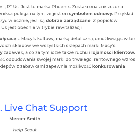
ys „R” Us. Jest to marka Phoenix. Została ona zniszczona
eniksa polega na tym, że jest on
symbolem odnowy
. Przykład
yć wiecznie, jeśli są
dobrze zarządzane
. Z popiołów
Us jest obecnie w trybie rewitalizacji.
ółpracę
z Macy’s kultową marką detaliczną, umożliwiając w te
woich sklepów we wszystkich sklepach marki Macy’s.
ży
zabawek, a co za tym idzie także ruchu i
lojalności klientów
wość odbudowania swojej marki do trwałego, rentownego wzros
i sklepów z zabawkami zapewnia możliwość
konkurowania
. Live Chat Support
Mercer Smith
Help Scout