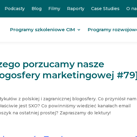
Podcasty
Blog
Filmy
Raporty
Case Studies
O na
Programy szkoleniowe CIM
Programy rozwojow
czego porzucamy nasze
logosfery marketingowej #79
kułów z polskiej i zagranicznej blogosfery. Co przyniósł nam
łaściwie jest SXO? Co powinniśmy wiedzieć kanałach email
szyk na ostatniej prostej? Zapraszamy do lektury!