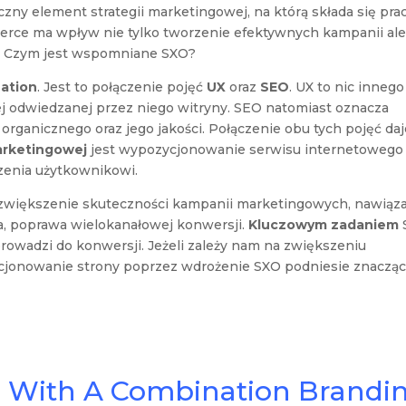
zny element strategii marketingowej, na którą składa się pra
erce ma wpływ nie tylko tworzenie efektywnych kampanii ale
. Czym jest wspomniane SXO?
zation
. Jest to połączenie pojęć
UX
oraz
SEO
. UX to nic innego
ej odwiedzanej przez niego witryny. SEO natomiast oznacza
rganicznego oraz jego jakości. Połączenie obu tych pojęć daj
marketingowej
jest wypozycjonowanie serwisu internetowego
zenia użytkownikowi.
zwiększenie skuteczności kampanii marketingowych, nawiąz
nia, poprawa wielokanałowej konwersji.
Kluczowym zadaniem
oprowadzi do konwersji. Jeżeli zależy nam na zwiększeniu
ycjonowanie strony poprzez wdrożenie SXO podniesie znaczą
Us With A Combination Brandi