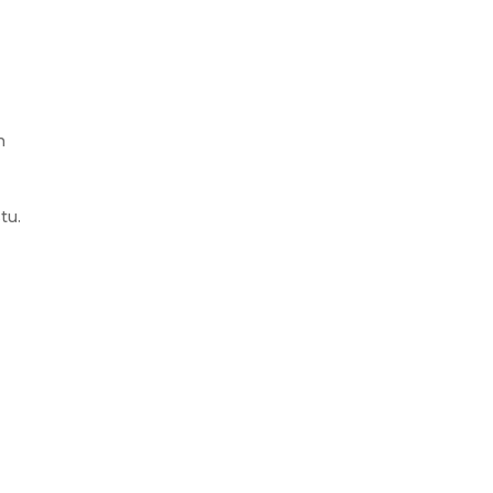
n
.
tu.