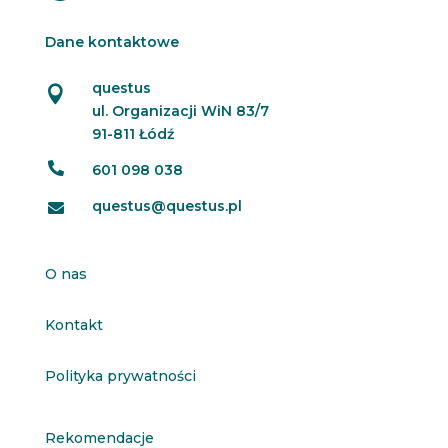
Dane kontaktowe
questus

ul. Organizacji WiN 83/7
91-811 Łódź

601 098 038
questus@questus.pl

O nas
Kontakt
Polityka prywatności
Rekomendacje