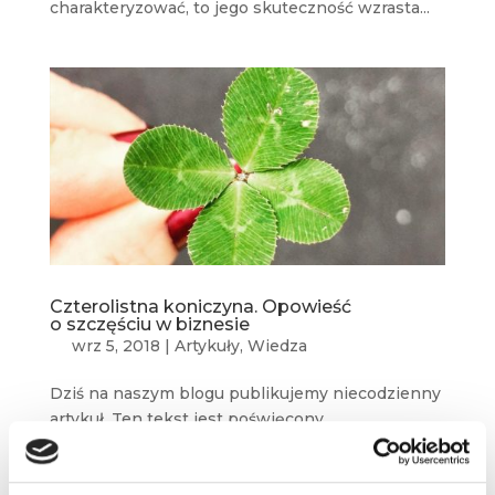
charakteryzować, to jego skuteczność wzrasta...
Czterolistna koniczyna. Opowieść
o szczęściu w biznesie
wrz 5, 2018
|
Artykuły
,
Wiedza
Dziś na naszym blogu publikujemy niecodzienny
artykuł. Ten tekst jest poświęcony
nie tylko ważnej biznesowej koncepcji –
czterolistnej koniczynie, ale też dedykowany