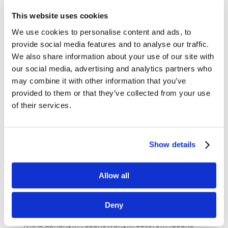
wyjątkowej osobie – prof. Robertowi
Kozielskiemu, szefowi questusa i współtwórcy
This website uses cookies
questus blog,...
We use cookies to personalise content and ads, to
provide social media features and to analyse our traffic.
We also share information about your use of our site with
our social media, advertising and analytics partners who
may combine it with other information that you’ve
provided to them or that they’ve collected from your use
of their services.
Strategic Marketing w praktyce. Jak przejść
Show details
z czerwonego do błękitnego oceanu?
sie 15, 2018
|
Artykuły
,
Wiedza
Allow all
Jak osiągnąć sukces w biznesie? – od książek
pod tym hasłem uginają się półki w księgarniach.
Problem w tym, że w zdecydowanej większości
Deny
są to pozycje pełne pustych frazesów. Nawet
wielu uznanym i szanowanym autorom rzadko