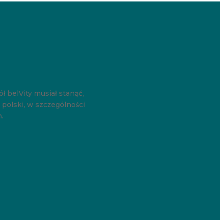
ł belVity musiał stanąć,
 polski, w szczególności
.