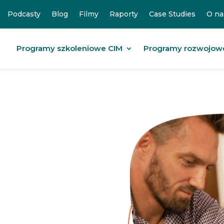
Podcasty
Blog
Filmy
Raporty
Case Studies
O na
Programy szkoleniowe CIM
Programy rozwojow