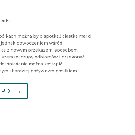
marki
półkach można było spotkać ciastka marki
ne jednak powodzeniem wśród
ita z nowym przekazem, sposobem
do szerszej grupy odbiorców i przekonać
del śniadania można zastąpić
ym i bardziej pożywnym posiłkiem.
ł PDF →