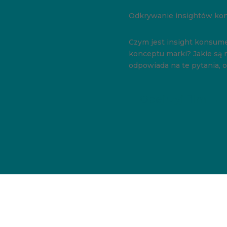
Odkrywanie insightów kon
Czym jest insight konsum
konceptu marki? Jakie są 
odpowiada na te pytania, o
Obejrzyj film →