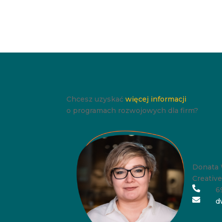
Chcesz uzyskać
więcej informacji
o programach rozwojowych dla firm?
Donata 
Creativ

6

d