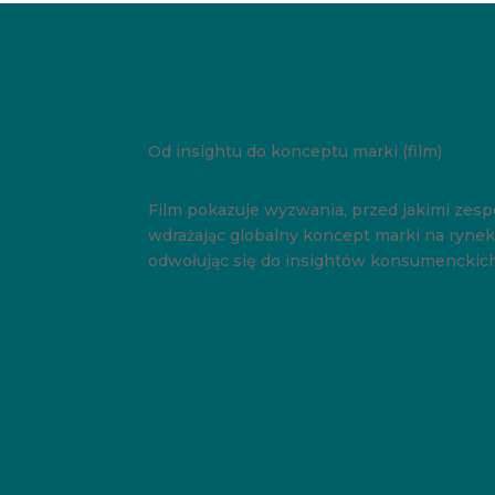
Od insightu do konceptu marki (film)
Film pokazuje wyzwania, przed jakimi zespó
wdrażając globalny koncept marki na rynek
odwołując się do insightów konsumenckich
Obejrzyj film →