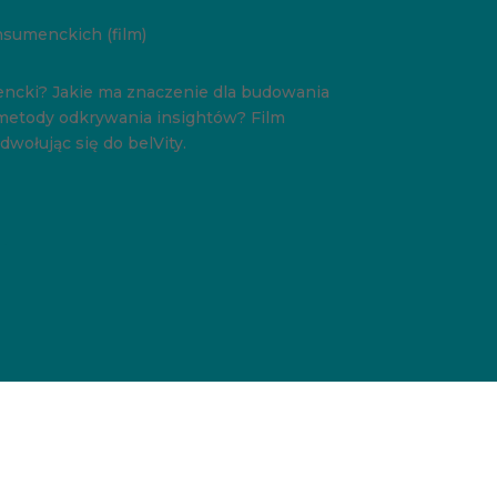
sumenckich (film)
encki? Jakie ma znaczenie dla budowania
metody odkrywania insightów? Film
dwołując się do belVity.