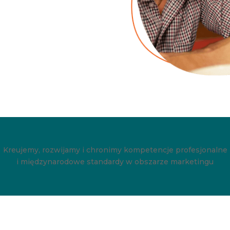
Kreujemy, rozwijamy i chronimy kompetencje profesjonalne
i międzynarodowe standardy w obszarze marketingu