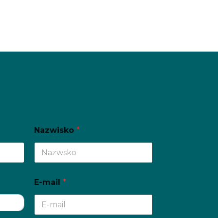
Nazwisko
*
E-mail
*