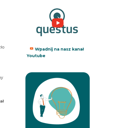
zło
Wpadnij na nasz kanał
Youtube
ny
ał