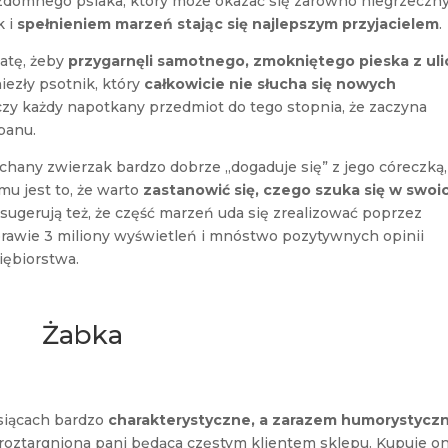
domnego psiaka, który może okazać się zarówno niegrzeczn
k i
spełnieniem marzeń stając się najlepszym przyjacielem
.
atę, żeby
przygarnęli samotnego, zmokniętego pieska z uli
niezły psotnik, który
całkowicie nie słucha się nowych
zczy każdy napotkany przedmiot do tego stopnia, że zaczyna
panu.
uchany zwierzak bardzo dobrze „dogaduje się” z jego córeczką,
lmu jest to, że warto
zastanowić się, czego szuka się w swoi
sugerują też, że część marzeń uda się zrealizować poprzez
 prawie 3 miliony wyświetleń i mnóstwo pozytywnych opinii
iębiorstwa.
Żabka
siącach bardzo
charakterystyczne, a zarazem humorystycz
 roztargniona pani będąca częstym klientem sklepu. Kupuje o