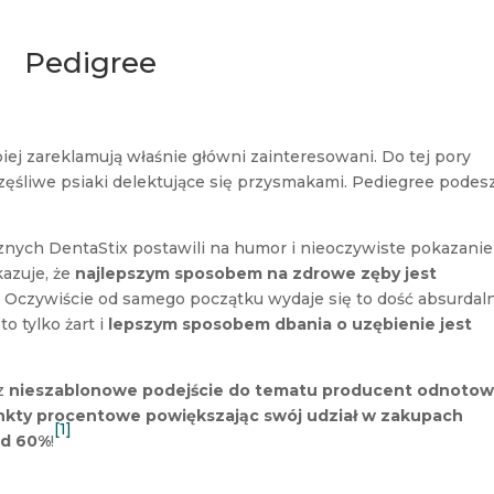
Pedigree
piej zareklamują właśnie główni zainteresowani. Do tej pory
ęśliwe psiaki delektujące się przysmakami. Pediegree podes
nych DentaStix postawili na humor i nieoczywiste pokazanie
azuje, że
najlepszym sposobem na zdrowe zęby jest
! Oczywiście od samego początku wydaje się to dość absurdal
o tylko żart i
lepszym sposobem dbania o uzębienie jest
.
ez
nieszablonowe podejście do tematu producent odnotow
nkty procentowe powiększając swój udział w zakupach
[1]
ad 60%
!