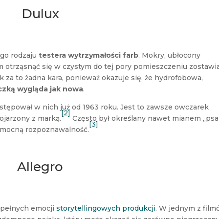
Dulux
ego rodzaju
testera wytrzymałości farb
. Mokry, ubłocony
 otrząsnąć się w czystym do tej pory pomieszczeniu zostawi
k za to żadna kara, ponieważ okazuje się, że hydrofobowa,
eczką wygląda jak nowa
.
stępował w nich już od 1963 roku. Jest to zawsze owczarek
[2]
kojarzony z marką.
Często był określany nawet mianem „psa
[3]
 mocną rozpoznawalność.
Allegro
, pełnych emocji
storytellingowych produkcji
. W jednym z fil