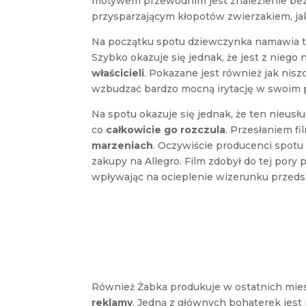
motywem przewodnim jest znalezienie bez
przysparzającym kłopotów zwierzakiem, ja
Na początku spotu dziewczynka namawia t
Szybko okazuje się jednak, że jest z niego 
właścicieli
. Pokazane jest również jak nis
wzbudzać bardzo mocną irytację w swoim 
Na spotu okazuje się jednak, że ten nieusł
co
całkowicie go rozczula
. Przesłaniem fi
marzeniach
. Oczywiście producenci spotu 
zakupy na Allegro. Film zdobył do tej pory
wpływając na ocieplenie wizerunku przeds
Również Żabka produkuje w ostatnich mie
reklamy
. Jedną z głównych bohaterek jest