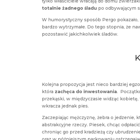
tylko właściciele wracają do domu zwierza
totalnie żadnego śladu
po odbywającym się
W humorystyczny sposób Pergo pokazało, że
bardzo wytrzymałe. Do tego stopnia, że n
pozostawić jakichkolwiek śladów.
K
Kolejna propozycja jest nieco bardziej egz
która
zachęca do inwestowania
. Początk
przekąski, w międzyczasie widząc kobietę,
wkracza jednak pies.
Zaczepiając mężczyznę, żebra o jedzenie, k
abstrakcyjne rzeczy. Piesek, chcąc odpłac
chroniąc go przed kradzieżą czy ubrudzeni
oraz w późniejszym parkowaniu ostrzegają