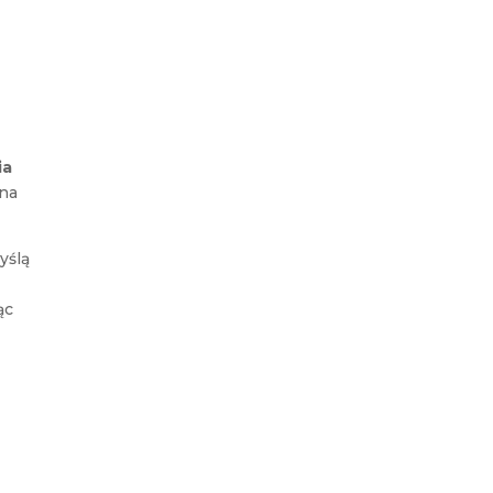
ia
ana
yślą
ąc