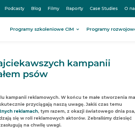
Podcasty
Blog
Filmy
Raporty
Case Studies
O na
Programy szkoleniowe CIM
Programy rozwojow
najciekawszych kampanii
iałem psów
elu kampanii reklamowych. W końcu te małe stworzenia ma
 skutecznie przyciągają naszą uwagę. Jakiś czas temu
óżnych reklamach
, tym razem, z okazji światowego dnia psa
zają się w roli reklamowych aktorów. Zebraliśmy dziesięć
 zasługują na chwilę uwagi.