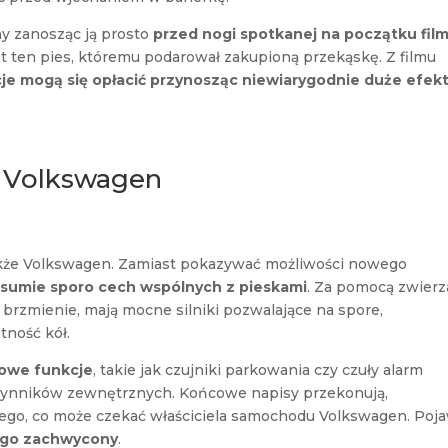
y zanosząc ją prosto
przed nogi spotkanej na początku fil
st ten pies, któremu podarował zakupioną przekąskę. Z filmu
je mogą się opłacić przynosząc niewiarygodnie duże efek
Volkswagen
akże Volkswagen. Zamiast pokazywać możliwości nowego
sumie sporo cech wspólnych z pieskami
. Za pomocą zwierz
 brzmienie, mają mocne silniki pozwalające na spore,
tność kół.
owe funkcje
, takie jak czujniki parkowania czy czuły alarm
czynników zewnętrznych. Końcowe napisy przekonują,
tego, co może czekać właściciela samochodu Volkswagen. Poj
iego zachwycony
.