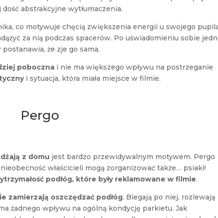
 dość abstrakcyjne wytłumaczenia.
ka, co motywuje chęcią zwiększenia energii u swojego pupila
nadążyć za nią podczas spacerów. Po uświadomieniu sobie jedn
 postanawia, że zje go sama.
rdziej poboczna
i nie ma większego wpływu na postrzeganie
tyczny
i sytuacja, która miała miejsce w filmie.
Pergo
eżdżają z domu
jest bardzo przewidywalnym motywem. Pergo
nieobecność właścicieli mogą zorganizować także… psiaki!
ytrzymałość podłóg, które były reklamowane w filmie
.
nie zamierzają oszczędzać podłóg
. Biegają po niej, rozlewają
e ma żadnego wpływu na ogólną kondycję parkietu. Jak