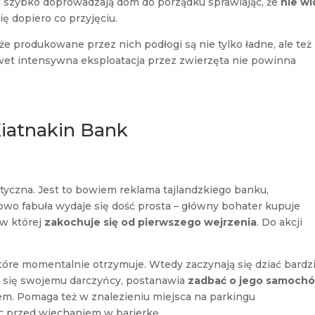
ki szybko doprowadzają dom do porządku sprawiając, że
nie wi
 dopiero co przyjęciu.
 produkowane przez nich podłogi są nie tylko ładne, ale też
awet intensywna eksploatacja przez zwierzęta nie powinna
iatnakin Bank
otyczna. Jest to bowiem reklama tajlandzkiego banku,
owo fabuła wydaje się dość prosta – główny bohater kupuje
 w której
zakochuje się od pierwszego wejrzenia
. Do akcji
tóre momentalnie otrzymuje. Wtedy zaczynają się dziać bardzi
ić się swojemu darczyńcy, postanawia
zadbać o jego samoch
em. Pomaga też w znalezieniu miejsca na parkingu
c przed wjechaniem w barierkę.