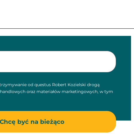
rzymywanie od questus Robert Kozielski drogą
i handlowych oraz materiałów marketingowych, w tym
Chcę być na bieżąco