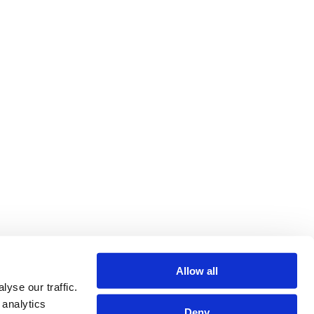
Allow all
yse our traffic.
 analytics
Deny