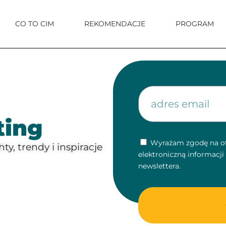
CO TO CIM
REKOMENDACJE
PROGRAM
ting
Wyrażam zgodę na ot
y, trendy i inspiracje
elektroniczną informacj
newslettera.