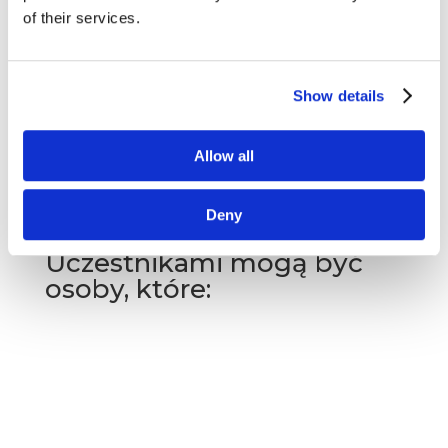
of their services.
Show details
Allow all
Social Media Management
Deny
Uczestnikami mogą być
osoby, które: