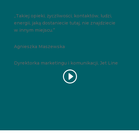
„Takiej opieki, życzliwości, kontaktów, ludzi,
energii, jaką dostaniecie tutaj, nie znajdziecie
w innym miejscu.”
Agnieszka Maszewska
Dyrektorka marketingu i komunikacji, Jet Line