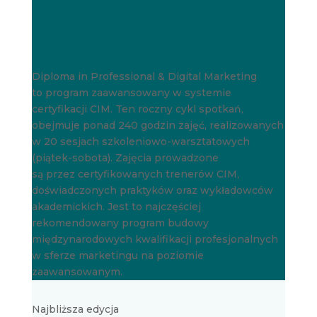
Dowiedz się więcej
Diploma in Professional & Digital Marketing
to program zaawansowany w systemie
certyfikacji CIM. Ten roczny cykl spotkań,
obejmuje ponad 240 godzin zajęć, realizowanych
w 20 sesjach szkoleniowo-warsztatowych
(piątek-sobota). Zajęcia prowadzone
są przez certyfikowanych trenerów CIM,
doświadczonych praktyków oraz wykładowców
akademickich. Jest to najczęściej
rekomendowany program budowy
międzynarodowych kwalifikacji profesjonalnych
w sferze marketingu na poziomie
zaawansowanym.
Najbliższa edycja