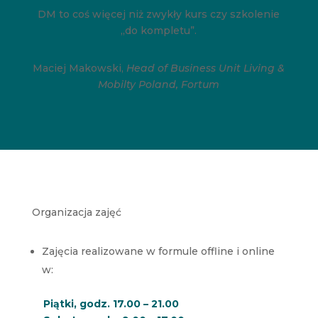
DM to coś więcej niż zwykły kurs czy szkolenie
„do kompletu”.
Maciej Makowski,
Head of Business Unit Living &
Mobilty Poland, Fortum
Organizacja zajęć
Zajęcia realizowane w formule offline i online
w:
Piątki, godz. 17.00 – 21.00