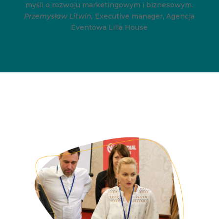
myśli o rozwoju marketingowym i biznesowym.
Przemysław Litwin,
Executive manager, Agencja
Eventowa Lilla House