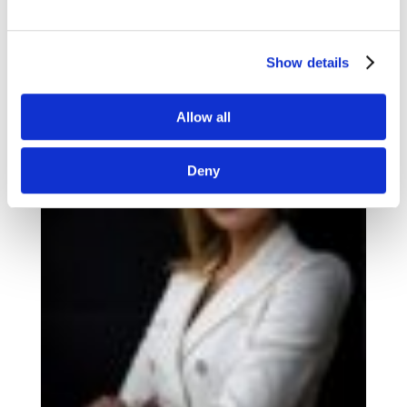
liczbę, samolot potrzebował blisko 70 lat,
telewizja – 22 lata, a znacznie bardziej
współczesny iPod jedynie 36...
Show details
Allow all
Deny