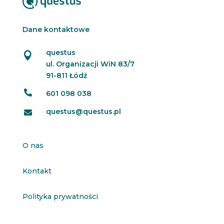
Dane kontaktowe
questus

ul. Organizacji WiN 83/7
91-811 Łódź

601 098 038
questus@questus.pl

O nas
Kontakt
Polityka prywatności