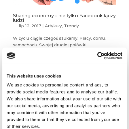
Sharing economy – nie tylko Facebook łączy
ludzi
lip 12, 2017
|
Artykuły
,
Trendy
W życiu ciągle czegoś szukamy. Pracy, domu,
samochodu. Swojej drugiej połówki,
współlokatora, dobrego pracownika. Miejsca
na wakacje. Książki, której nakład dawno się
wyczerpał. Znalezienie tego wszystkiego w erze
internetu jest prostsze niż...
This website uses cookies
We use cookies to personalise content and ads, to
Efekt sieciowy, czyli słów kilka o przyszłości
provide social media features and to analyse our traffic.
biznesu
We also share information about your use of our site with
cze 19, 2017
|
Artykuły
,
Trendy
our social media, advertising and analytics partners who
Okres niezbędny do osiągnięcia 50 milionów
may combine it with other information that you’ve
użytkowników skrócił się w ostatnim czasie
provided to them or that they’ve collected from your use
kilkunastokrotnie. Aby osiągnąć tak okazałą
of their services.