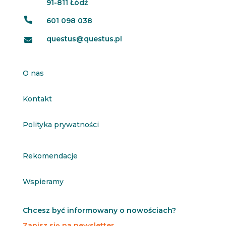
91-811 Łódź

601 098 038
questus@questus.pl

O nas
Kontakt
Polityka prywatności
Rekomendacje
Wspieramy
Chcesz być informowany o nowościach?
Zapisz się na newsletter