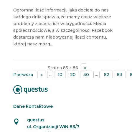
Ogromna ilość informacji, jaka dociera do nas
każdego dnia sprawia, że mamy coraz większe
problemy z oceną ich wiarygodności. Media
społecznościowe, a w szczególności Facebook
dostarcza nam niebotycznej ilości contentu,
której nasz mózg...
Strona 85 z 86
«
Pierwsza
«
...
10
20
30
...
82
83
Dane kontaktowe
questus

ul. Organizacji WiN 83/7