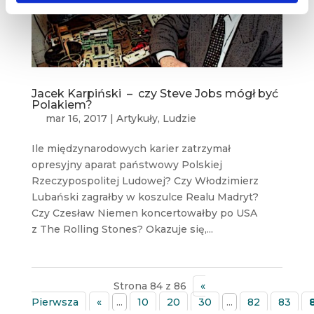
Jacek Karpiński – czy Steve Jobs mógł być
Polakiem?
mar 16, 2017
|
Artykuły
,
Ludzie
Ile międzynarodowych karier zatrzymał
opresyjny aparat państwowy Polskiej
Rzeczypospolitej Ludowej? Czy Włodzimierz
Lubański zagrałby w koszulce Realu Madryt?
Czy Czesław Niemen koncertowałby po USA
z The Rolling Stones? Okazuje się,...
Strona 84 z 86
«
Pierwsza
«
...
10
20
30
...
82
83