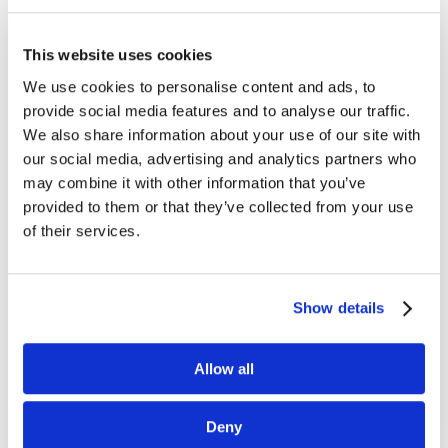
This website uses cookies
We use cookies to personalise content and ads, to
provide social media features and to analyse our traffic.
Historia emotikonów – kto pierwszy
uśmiechnął się w internecie?
We also share information about your use of our site with
mar 20, 2017
|
Artykuły
,
Innowacje
our social media, advertising and analytics partners who
may combine it with other information that you’ve
Ponad 90% internautów w celu wyrażenia emocji
provided to them or that they’ve collected from your use
w sieci stosuje emotikony. Rozmaite połączenia
of their services.
znaków typograficznych już dawno opanowały
wirtualny świat i sprawiły, że oddalonej
o kilkanaście tysięcy kilometrów osobie możemy
Show details
przekazać...
Allow all
Deny