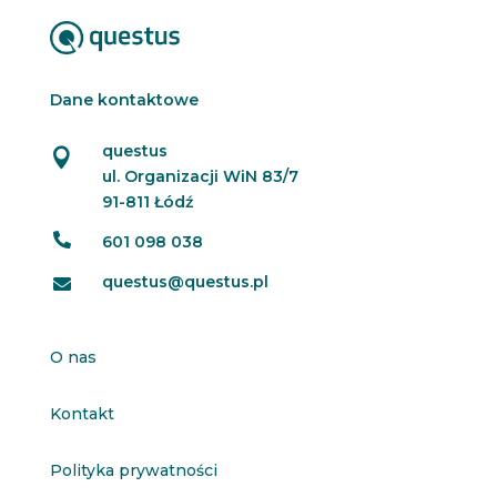
Dane kontaktowe
questus

ul. Organizacji WiN 83/7
91-811 Łódź

601 098 038
questus@questus.pl

O nas
Kontakt
Polityka prywatności