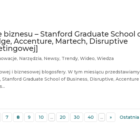
 biznesu – Stanford Graduate School 
e, Accenture, Martech, Disruptive
etingowej]
nowacje
,
Narzędzia
,
Newsy
,
Trendy
,
Wideo
,
Wiedza
owej i biznesowej blogosfery. W tym miesiącu przedstawiamy
Stanford Graduate School of Business, Disruptive, Accenture
...
7
8
9
10
...
20
30
40
...
»
Ostatnia