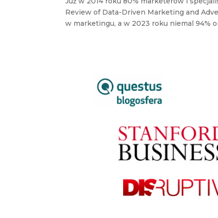
Już w 2014 roku 80% marketerów i specjalis
Review of Data-Driven Marketing and Adver
w marketingu, a w 2023 roku niemal 94% or