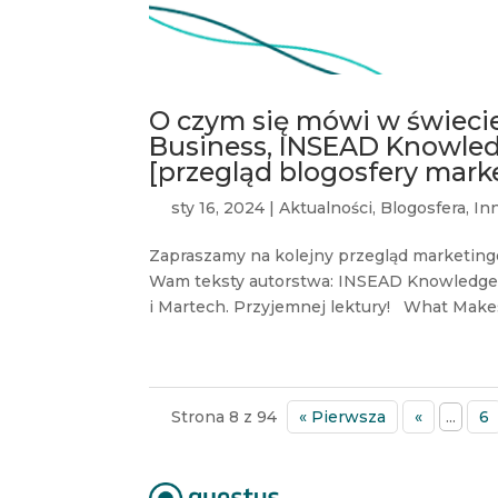
O czym się mówi w świecie
Business, INSEAD Knowledg
[przegląd blogosfery mark
sty 16, 2024
|
Aktualności
,
Blogosfera
,
In
Zapraszamy na kolejny przegląd marketing
Wam teksty autorstwa: INSEAD Knowledge, 
i Martech. Przyjemnej lektury! What Makes
Strona 8 z 94
« Pierwsza
«
...
6