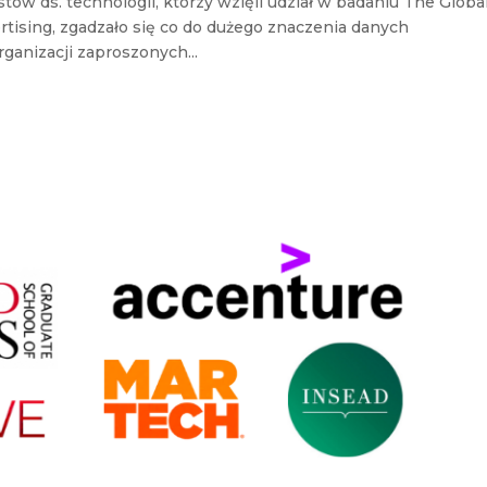
tów ds. technologii, którzy wzięli udział w badaniu The Globa
tising, zgadzało się co do dużego znaczenia danych
ganizacji zaproszonych...