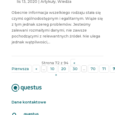
lis 13, 2020
|
Artykuły
,
Wiedza
Obecnie informacja wszelkiego rodzaju stała się
czymś ogólnodostępnym i egalitarnym. Wiąże się
z tym jednak szereg problemów. Jesteśmy
zalewani rozmaitymi danymi, nie zawsze
pochodzącymi z relewantnych źródeł. Nie ulega
jednak wątpliwości,...
Strona 72 z 94
«
Pierwsza
«
...
10
20
30
...
70
71
»
Dane kontaktowe
questus