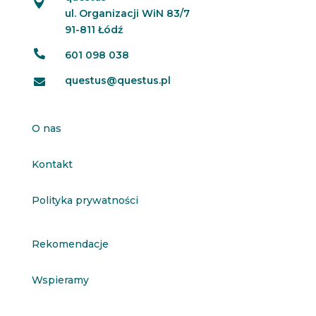

ul. Organizacji WiN 83/7
91-811 Łódź

601 098 038
questus@questus.pl

O nas
Kontakt
Polityka prywatności
Rekomendacje
Wspieramy