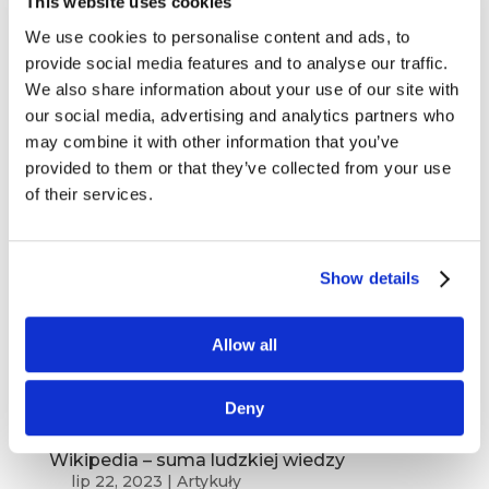
This website uses cookies
rewolucji cyfrowej Żyjemy w świecie, gdzie era
We use cookies to personalise content and ads, to
cyfrowa kształtuje naszą rzeczywistość, wywiera
provide social media features and to analyse our traffic.
ogromny wpływ na zwyczaje klientów, a tym
We also share information about your use of our site with
samym na ekosystem marketingowy.
our social media, advertising and analytics partners who
W ostatnich latach granica między marketingiem
may combine it with other information that you’ve
B2B...
provided to them or that they’ve collected from your use
of their services.
Show details
Allow all
Deny
Wikipedia – suma ludzkiej wiedzy
lip 22, 2023
|
Artykuły