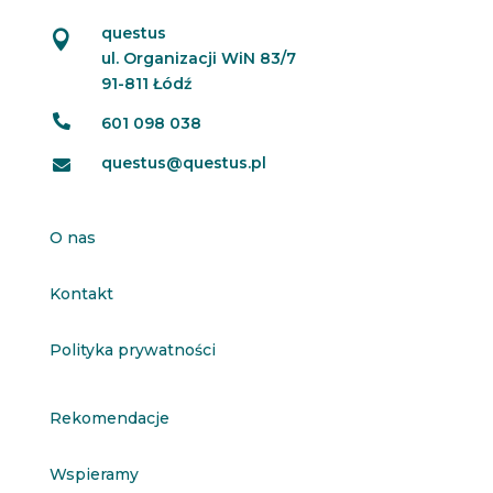
questus

ul. Organizacji WiN 83/7
91-811 Łódź

601 098 038
questus@questus.pl

O nas
Kontakt
Polityka prywatności
Rekomendacje
Wspieramy