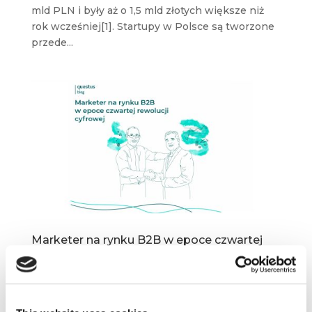
mld PLN i były aż o 1,5 mld złotych większe niż
rok wcześniej[1]. Startupy w Polsce są tworzone
przede...
Marketer na rynku B2B w epoce czwartej
rewolucji cyfrowej
lip 31, 2023
|
Artykuły
,
Innowacje
,
Ludzie
,
Wiedza
Marketer na rynku B2B w epoce czwartej