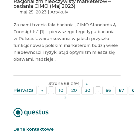
Racjonalizm nieoczywisty marketerów –
badania CIMO (Maj 2023)
maj 25, 2023
|
Artykuły
Za nami trzecia fala badania „CIMO Standards &
Foresights” [1] – pierwszego tego typu badania
w Polsce. Uwarunkowania w jakich przyszło
funkcjonować polskim marketerom budzą wiele
niepewności i ryzyk. Stąd optymizm miesza się
obawami, nadzieje...
Strona 68 z 94
«
Pierwsza
«
...
10
20
30
...
66
67
»
Dane kontaktowe