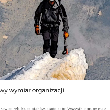
nowy wymiar organizacji
awica ryb, klucz ptaków, stado zebr. Wszystkie grupy mają