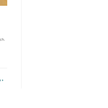
ch.
 »