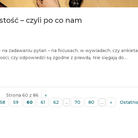
stość – czyli po co nam
 na zadawaniu pytań – na focusach, w wywiadach, czy ankieta
ści, czy odpowiedzi są zgodne z prawdą. Nie sięgają do…
Strona 60 z 86
«
58
59
60
61
62
...
70
80
...
»
Ostatnia