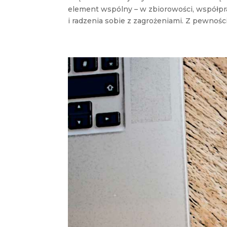
element wspólny – w zbiorowości, współpra
i radzenia sobie z zagrożeniami. Z pewnością