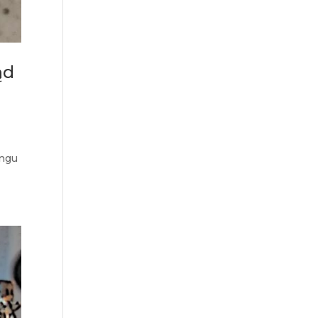
ąd
ingu