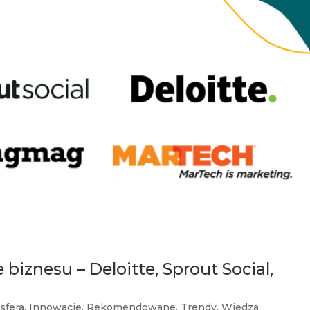
biznesu – Deloitte, Sprout Social,
sfera
,
Innowacje
,
Rekomendowane
,
Trendy
,
Wiedza