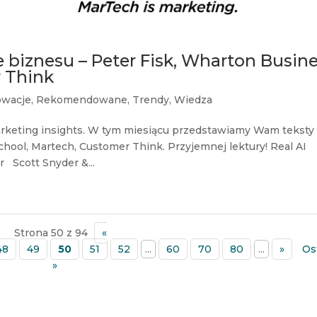
 biznesu – Peter Fisk, Wharton Busin
r Think
owacje
,
Rekomendowane
,
Trendy
,
Wiedza
keting insights. W tym miesiącu przedstawiamy Wam teksty
chool, Martech, Customer Think. Przyjemnej lektury! Real AI
Scott Snyder &...
Strona 50 z 94
«
48
49
50
51
52
...
60
70
80
...
»
Os
»