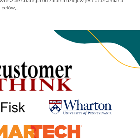
 wreszcie strategia od zarania dziejów jest utożsamiana
celów,...