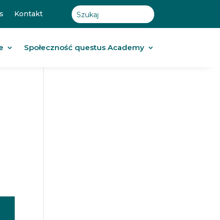
s
Kontakt
e
Społeczność questus Academy
a