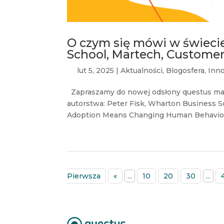
O czym się mówi w świecie
School, Martech, Custome
lut 5, 2025
|
Aktualności
,
Blogosfera
,
Inn
Zapraszamy do nowej odsłony questus mar
autorstwa: Peter Fisk, Wharton Business S
Adoption Means Changing Human Behavior 
Pierwsza
«
...
10
20
30
...