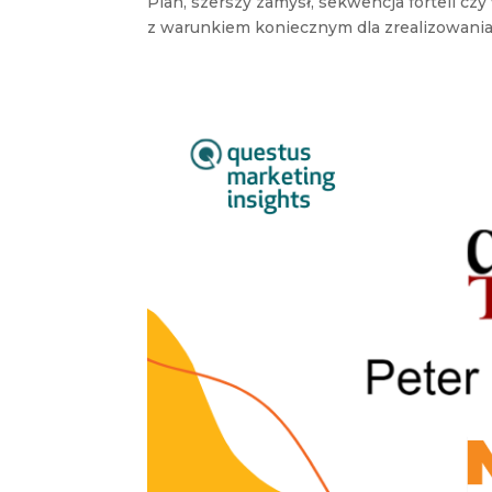
Plan, szerszy zamysł, sekwencja forteli czy
z warunkiem koniecznym dla zrealizowania 