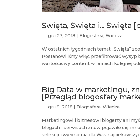
Święta, Święta i… Święta 
gru 23, 2018
|
Blogosfera
,
Wiedza
W ostatnich tygodniach temat „Święta” zdo
Postanowiliśmy więc przefiltrować wysyp 
wartościowy content w ramach kolejnej ods
Big Data w marketingu, zni
[Przegląd blogosfery mark
gru 9, 2018
|
Blogosfera
,
Wiedza
Marketingowi i biznesowi blogerzy ani myś
blogach i serwisach znów pojawiło się mnó
selekcji i wyłonienia dla Was najciekawszy