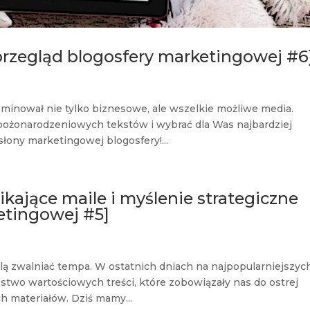
[przegląd blogosfery marketingowej #6
minował nie tylko biznesowe, ale wszelkie możliwe media.
bożonarodzeniowych tekstów i wybrać dla Was najbardziej
łony marketingowej blogosfery!...
kające maile i myślenie strategiczne
etingowej #5]
lą zwalniać tempa. W ostatnich dniach na najpopularniejszyc
stwo wartościowych treści, które zobowiązały nas do ostrej
ch materiałów. Dziś mamy...