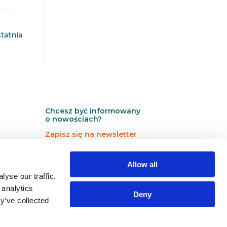
tatnia
Chcesz być informowany
o nowościach?
Zapisz się na newsletter
N
N
Newsletter
Allow all
e
e
w
w
yse our traffic.
s
s
 analytics
Deny
l
l
y’ve collected
e
e
Zapisz się →
t
t
t
t