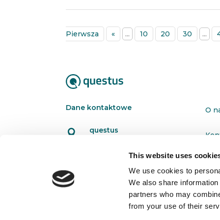
Pierwsza
«
...
10
20
30
...
Dane kontaktowe
O n
questus

Kon
ul. Organizacji WiN 83/7
91-811 Łódź
This website uses cookie
Pol

601 098 038
We use cookies to personal
We also share information 
questus@questus.pl

partners who may combine i
from your use of their serv