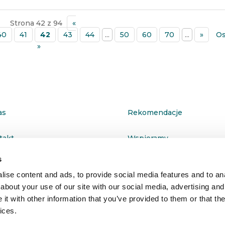
Strona 42 z 94
«
40
41
42
43
44
...
50
60
70
...
»
Os
»
as
Rekomendacje
takt
Wspieramy
s
ityka prywatności
ise content and ads, to provide social media features and to anal
about your use of our site with our social media, advertising and
t with other information that you’ve provided to them or that the
ices.