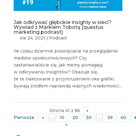
Jak odkrywać głębokie insighty w sieci?
Wywiad z Markiem Tobotą [questus
marketing podcast]
sie 24, 2021
|
Podcast
Ile czasu dziennie poświęcacie na przeglądanie
mediów społecznościowych? Czy
zastanawialiście się, jak memy pomagają
w odkrywaniu insightów? Okazuje się,
że te traktowane z przymrużeniem oka grafiki,
bywają źródłem naprawdę ważnych wiadomości....
Strona 41 z 86
«
Pierwsza
«
...
10
20
30
...
39
40
»