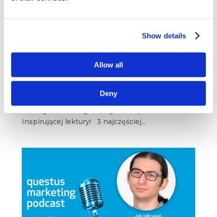
YouTube Shorts, niepełnosprawni
w reklamach i narzędzia SEO [przegląd
blogosfery marketingowej #70]
Show details
wrz 12, 2021
|
Blogosfera
Allow all
Czas na okrągły, 70. przegląd treści
z najciekawszych blogów i serwisów
marketingowych. Tym razem mamy dla Was
Deny
artykuły m.in. z Search Engine Journal, Nielsena,
NowegoMarketingu i bloga Hubspota.
Inspirującej lektury! 3 najczęściej...