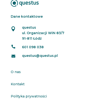
Dane kontaktowe
questus

ul. Organizacji WiN 83/7
91-811 Łódź

601 098 038
questus@questus.pl

O nas
Kontakt
Polityka prywatności