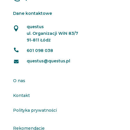
Dane kontaktowe
questus

ul. Organizacji WiN 83/7
91-811 Łódź

601 098 038
questus@questus.pl

O nas
Kontakt
Polityka prywatności
Rekomendacje