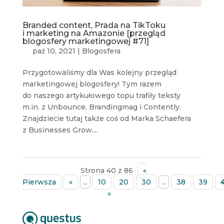
Branded content, Prada na TikToku
i marketing na Amazonie [przegląd
blogosfery marketingowej #71]
paź 10, 2021
|
Blogosfera
Przygotowaliśmy dla Was kolejny przegląd
marketingowej blogosfery! Tym razem
do naszego artykułowego topu trafiły teksty
m.in. z Unbounce, Brandingmag i Contently.
Znajdziecie tutaj także coś od Marka Schaefera
z Businesses Grow....
Strona 40 z 86
«
Pierwsza
«
...
10
20
30
...
38
39
»