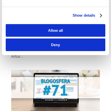
Digital marketing w nowej normalności –
wywiad z Arturem Maciorowskim [questus
marketing podcast]
Show details
paź 12, 2021
|
Podcast
Przyspieszona adopcja technologii, nawet wśród
Allow all
opornych. Internet jako numer 1 w wydatkach
na reklamę. Rosnąca siła mobile i martech –
Deny
o tym jak wygląda krajobraz po burzy, czyli
marketing po COVID-19, opowiada ekspert CIM,
Artur...