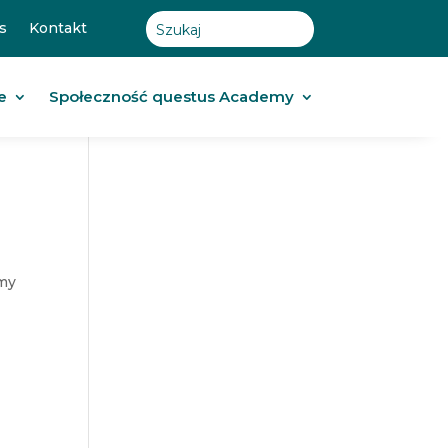
s
Kontakt
e
Społeczność questus Academy
amy