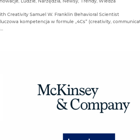
nnowacje
,
Ludzie
,
Narzędzia
,
Newsy
,
Trendy
,
Wiedza
ith Creativity Samuel W. Franklin Behavioral Scientist
kluczowa kompetencja w formule „4Cs” (creativity, communicat
..