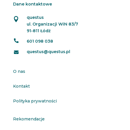
Dane kontaktowe
questus

ul. Organizacji WiN 83/7
91-811 Łódź

601 098 038
questus@questus.pl

O nas
Kontakt
Polityka prywatności
Rekomendacje