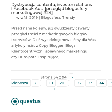
Dystrybucja contentu, investor relations
i Facebook Ads [przegląd blogosfery
marketingowej #24]
wrz 15, 2019
|
Blogosfera
,
Trendy
Przed nami kolejny, już dwudziesty czwarty
przegląd treści z marketingowych blogów
i serwisów. Dziś wyselekcjonowaliśmy dla Was
artykuły m.in. z Copy Blogger, Bloga
Klientocentryczni, sprawnego.marketingu
czy HubSpota. Inspirującej...
Strona 34 z 94
«
Pierwsza
«
...
10
20
...
32
33
34
»