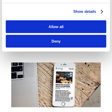
na Twitterze [przegląd blogosfery
marketingowej #25]
wrz 29, 2019
|
Blogosfera
,
Narzędzia
Show details
Czas na wyjątkowy, bo 25. przegląd treści
z marketingowych blogów i serwisów. W tym
Allow all
tygodniu wyselekcjonowaliśmy dla Was artykuły
m.in. z Econsultancy, Businesses Grow
Deny
czy blogów Jacka Pogorzelskiego i Chrisa
Brogana....