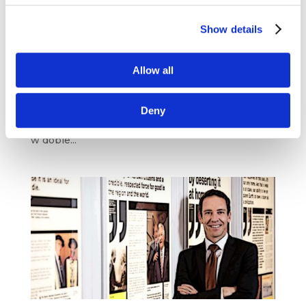
Disneya [przegląd blogosfery
marketingowej #37]
Show details
kwi 6, 2020
|
Blogosfera
,
Trendy
Przed nami 37. przegląd marketingowych
Allow all
i biznesowych blogów i serwisów. Tym razem
mamy dla Was treści m.in. z bloga Marketo,
Contently czy CustomerTHINK. Inspirującej
Deny
lektury! 92 polskich ekspertów o marketingu
w dobie...