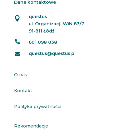
Dane kontaktowe
questus

ul. Organizacji WiN 83/7
91-811 Łódź

601 098 038
questus@questus.pl

O nas
Kontakt
Polityka prywatności
Rekomendacje