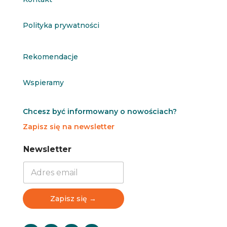
Polityka prywatności
Rekomendacje
Wspieramy
Chcesz być informowany o nowościach?
Zapisz się na newsletter
N
N
Newsletter
e
e
w
w
s
s
l
l
e
e
Zapisz się →
t
t
t
t
e
e