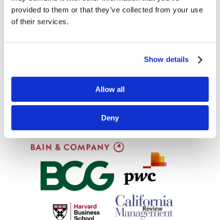
provided to them or that they’ve collected from your use
i biznesowej blogosfery. W tym miesiącu
przedstawiamy Wam teksty autorstwa: INSEAD
of their services.
Knowledge, Harvard Business School, Bain &
Company, CustomerThink, Marketer+.
Przyjemnej lektury! The Three...
Show details
Allow all
Deny