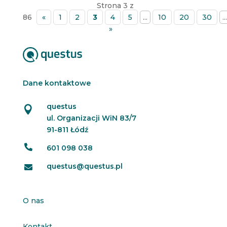
Strona 3 z
86
«
1
2
3
4
5
...
10
20
30
...
»
Dane kontaktowe
questus

ul. Organizacji WiN 83/7
91-811 Łódź

601 098 038
questus@questus.pl

O nas
Kontakt