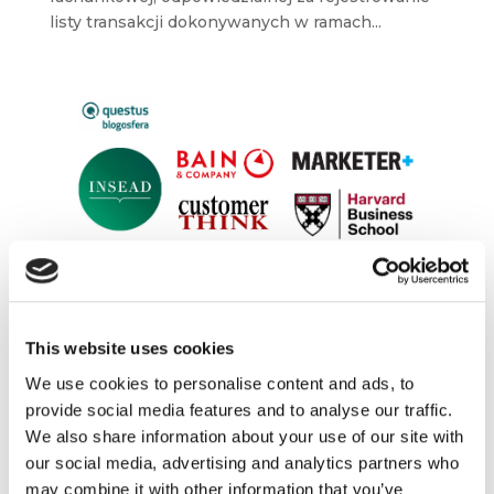
listy transakcji dokonywanych w ramach...
O czym się mówi w świecie biznesu –
INSEAD, Harvard Business School, Bain &
This website uses cookies
Company, CustomerThink, Marketer+
[przegląd blogosfery marketingowej]
We use cookies to personalise content and ads, to
gru 6, 2023
|
Bez kategorii
,
Blogosfera
,
provide social media features and to analyse our traffic.
Innowacje
,
Narzędzia
,
Newsy
,
Raporty
,
We also share information about your use of our site with
Trendy
,
Wiedza
our social media, advertising and analytics partners who
may combine it with other information that you’ve
Zapraszamy na kolejny przegląd marketingowej