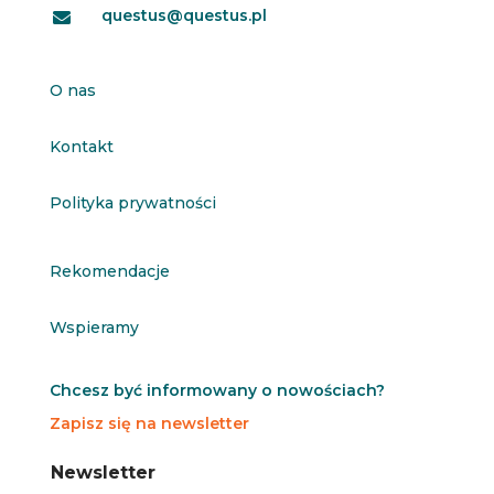
questus@questus.pl

O nas
Kontakt
Polityka prywatności
Rekomendacje
Wspieramy
Chcesz być informowany o nowościach?
Zapisz się na newsletter
N
N
Newsletter
e
e