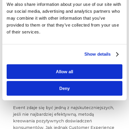
artykułów, do których szczególnie warto zajrzeć.
We also share information about your use of our site with
Tym razem wybór padł m.in. na Petera Fiska, blog
our social media, advertising and analytics partners who
Bluerank...
may combine it with other information that you’ve
provided to them or that they’ve collected from your use
of their services.
Show details
Allow all
Customer Experience Management w B2B
– jak budować doświadczenia konsumenta
Deny
poprzez eventy?
gru 20, 2018
|
Artykuły
,
Wiedza
Event zdaje się być jedną z najskuteczniejszych,
jeśli nie najbardziej efektywną, metodą
kreowania pozytywnych doświadczeń
konsumentów. Jak jednak Customer Experience