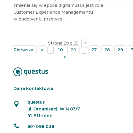
zmienia się w epoce digital? Jaka jest rola
Customer Experience Managementu
w budowaniu przewagi...
Strona 29 z 35
«
Pierwsza
«
...
10
20
...
27
28
29
»
Dane kontaktowe
questus

ul. Organizacji WiN 83/7
91-811 Łódź

601 098 038