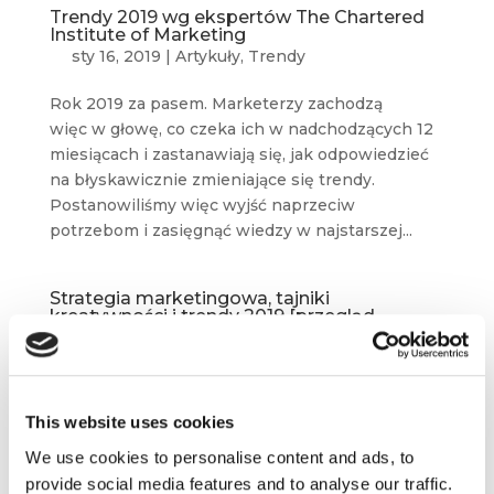
Trendy 2019 wg ekspertów The Chartered
Institute of Marketing
sty 16, 2019
|
Artykuły
,
Trendy
Rok 2019 za pasem. Marketerzy zachodzą
więc w głowę, co czeka ich w nadchodzących 12
miesiącach i zastanawiają się, jak odpowiedzieć
na błyskawicznie zmieniające się trendy.
Postanowiliśmy więc wyjść naprzeciw
potrzebom i zasięgnąć wiedzy w najstarszej...
Strategia marketingowa, tajniki
kreatywności i trendy 2019 [przegląd
blogosfery marketingowej #7]
sty 13, 2019
|
Blogosfera
,
Wiedza
Nowy Rok to zwiększona aktywność blogów
This website uses cookies
i serwisów marketingowo-biznesowych, które
budzą się ze świątecznej drzemki.
We use cookies to personalise content and ads, to
Wyselekcjonowaliśmy dla Was zatem 10
provide social media features and to analyse our traffic.