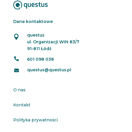
Dane kontaktowe
questus

ul. Organizacji WiN 83/7
91-811 Łódź

601 098 038
questus@questus.pl

O nas
Kontakt
Polityka prywatności