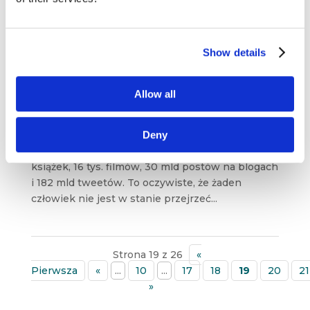
czy HP. Całkiem nową informacją...
Show details
Badania behawioralne, storytelling i old-
school e-mail – przegląd blogosfery
marketingowej #1
paź 7, 2018
|
Blogosfera
,
Wiedza
Allow all
Jak wylicza Kevin Kelly, redaktor naczelny
Deny
magazynu Wired i autor książki „The Inevitable” –
każdego roku powstaje 8 mln utworów, 2 mln
książek, 16 tys. filmów, 30 mld postów na blogach
i 182 mld tweetów. To oczywiste, że żaden
człowiek nie jest w stanie przejrzeć...
Strona 19 z 26
«
Pierwsza
«
...
10
...
17
18
19
20
21
»