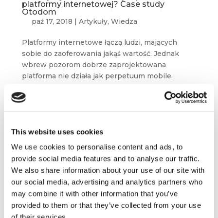
platformy internetowej? Case study
Otodom
paź 17, 2018
|
Artykuły
,
Wiedza
Platformy internetowe łączą ludzi, mających
sobie do zaoferowania jakąś wartość. Jednak
wbrew pozorom dobrze zaprojektowana
platforma nie działa jak perpetuum mobile.
Kluczem do sukcesu jest nieustanne wspieranie
użytkowników w tym, aby byli aktywni
i generowali jak...
This website uses cookies
W poszukiwaniu polskiej Silicon Valley
We use cookies to personalise content and ads, to
paź 10, 2018
|
Artykuły
,
Trendy
provide social media features and to analyse our traffic.
Większość osób, która słyszała o Dolinie
We also share information about your use of our site with
Krzemowej, kojarzy ją z ostatnimi 20-30 latami
our social media, advertising and analytics partners who
i rozwojem firm internetowych – Apple, Google
may combine it with other information that you’ve
czy Facebookiem. Znacznie mniej wie, że swoje
provided to them or that they’ve collected from your use
początki miały tam również takie firmy, jak Xerox
of their services.