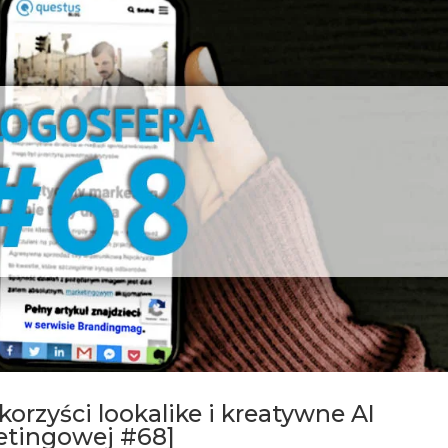
korzyści lookalike i kreatywne AI
etingowej #68]