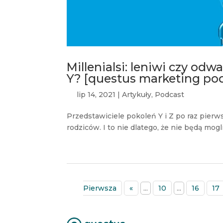
Millenialsi: leniwi czy od
Y? [questus marketing po
lip 14, 2021
|
Artykuły
,
Podcast
Przedstawiciele pokoleń Y i Z po raz pierw
rodziców. I to nie dlatego, że nie będą mogli.
Pierwsza
«
...
10
...
16
17