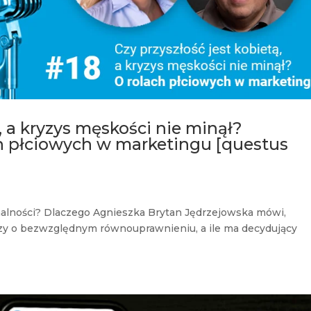
ą, a kryzys męskości nie minął?
h płciowych w marketingu [questus
alności? Dlaczego Agnieszka Brytan Jędrzejowska mówi,
arzy o bezwzględnym równouprawnieniu, a ile ma decydujący