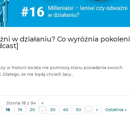
ważni w działaniu? Co wyróżnia pokolen
dcast]
szy w historii świata nie pomnożą stanu posiadania swoich
 Dlatego, że nie będą chcieli! Jacy...
Strona 18 z 94
«
18
19
20
...
30
40
50
...
»
Ostatnia »