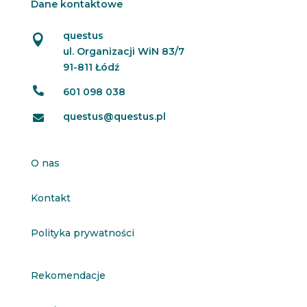
Dane kontaktowe
questus

ul. Organizacji WiN 83/7
91-811 Łódź

601 098 038
questus@questus.pl

O nas
Kontakt
Polityka prywatności
Rekomendacje