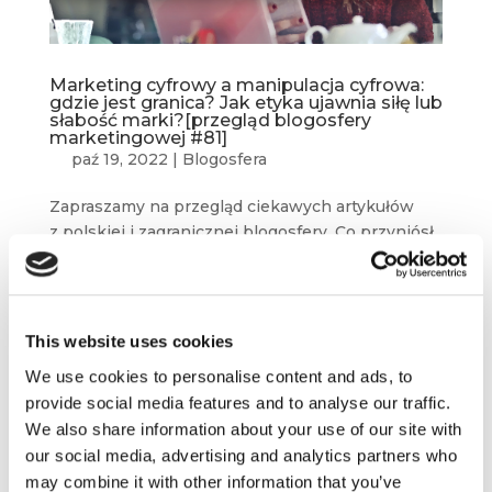
Marketing cyfrowy a manipulacja cyfrowa:
gdzie jest granica? Jak etyka ujawnia siłę lub
słabość marki?[przegląd blogosfery
marketingowej #81]
paź 19, 2022
|
Blogosfera
Zapraszamy na przegląd ciekawych artykułów
z polskiej i zagranicznej blogosfery. Co przyniósł
nam ostatni miesiąc w sferze marketingowej?
Rebranding i repozycjonowanie marki –
co musisz wiedzieć? Jakie pytania należy zadać
nowym...
This website uses cookies
We use cookies to personalise content and ads, to
provide social media features and to analyse our traffic.
We also share information about your use of our site with
our social media, advertising and analytics partners who
may combine it with other information that you’ve