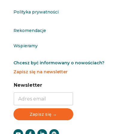
Polityka prywatności
Rekomendacje
Wspieramy
Chcesz być informowany o nowościach?
Zapisz się na newsletter
N
N
Newsletter
e
e
w
w
s
s
l
l
e
e
Zapisz się →
t
t
t
t
e
e