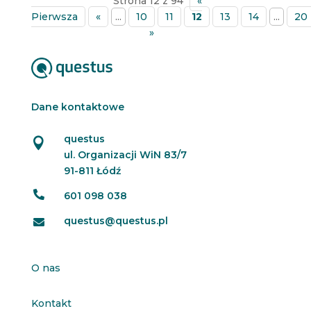
Strona 12 z 94
«
Pierwsza
«
...
10
11
12
13
14
...
20
»
Dane kontaktowe
questus

ul. Organizacji WiN 83/7
91-811 Łódź

601 098 038
questus@questus.pl

O nas
Kontakt