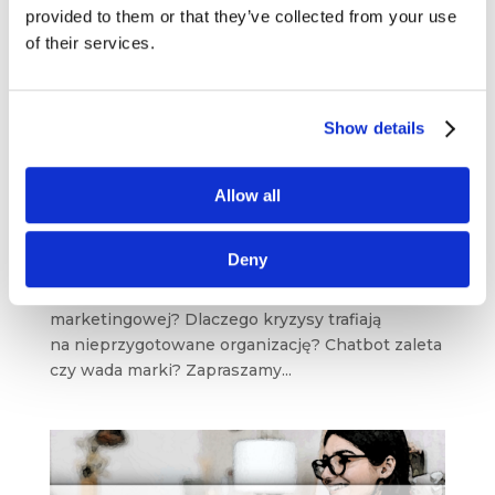
provided to them or that they’ve collected from your use
of their services.
Show details
Chatbot w biznesie – czy warto? Dlaczego
monitoring marki się opłaca? [przegląd
blogosfery marketingowej #80]
Allow all
wrz 21, 2022
|
Blogosfera
Zapraszamy na przegląd najciekawszych
Deny
artykułów z polskiej i zagranicznej blogosfery.
Co przyniósł nam koniec lata w sferze
marketingowej? Dlaczego kryzysy trafiają
na nieprzygotowane organizację? Chatbot zaleta
czy wada marki? Zapraszamy...