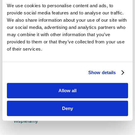
questus

We use cookies to personalise content and ads, to
ul. Organizacji WiN 83/7
provide social media features and to analyse our traffic.
91-811 Łódź
We also share information about your use of our site with

601 098 038
our social media, advertising and analytics partners who
may combine it with other information that you’ve
questus@questus.pl

provided to them or that they’ve collected from your use
of their services.
O nas
Kontakt
Show details
Polityka prywatności
Allow all
Rekomendacje
Deny
Wspieramy