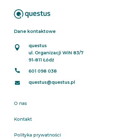
t
e
r
Dane kontaktowe
questus

ul. Organizacji WiN 83/7
91-811 Łódź

601 098 038
questus@questus.pl

O nas
Kontakt
Polityka prywatności