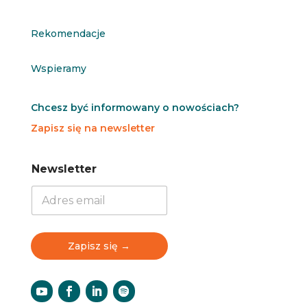
Rekomendacje
Wspieramy
Chcesz być informowany o nowościach?
Zapisz się na newsletter
N
N
Newsletter
e
e
w
w
s
s
l
l
e
e
t
t
Zapisz się →
t
t
e
e
r
r
N
e