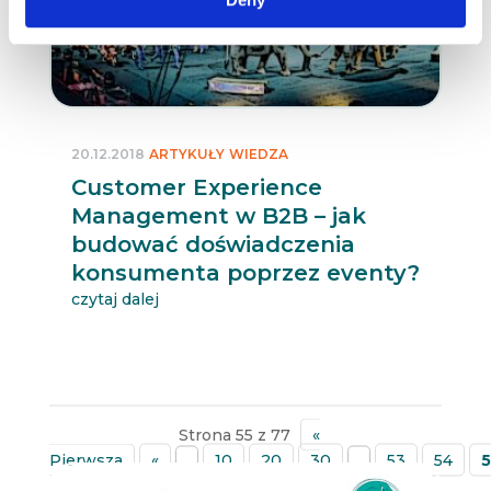
20.12.2018
ARTYKUŁY
WIEDZA
Customer Experience
Management w B2B – jak
budować doświadczenia
konsumenta poprzez eventy?
czytaj dalej
Strona 55 z 77
«
Pierwsza
«
...
10
20
30
...
53
54
5
»