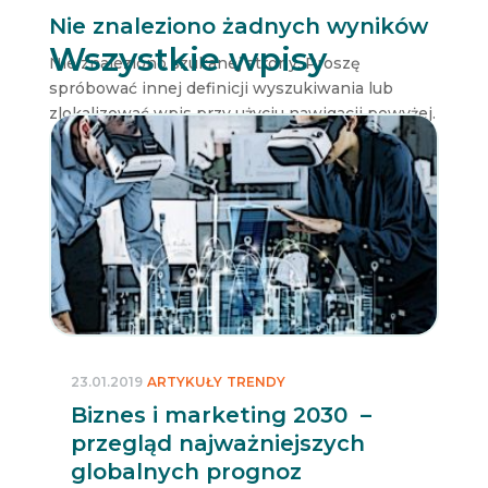
Nie znaleziono żadnych wyników
Wszystkie wpisy
Nie znaleziono szukanej strony. Proszę
spróbować innej definicji wyszukiwania lub
zlokalizować wpis przy użyciu nawigacji powyżej.
23.01.2019
ARTYKUŁY
TRENDY
Biznes i marketing 2030 –
przegląd najważniejszych
globalnych prognoz