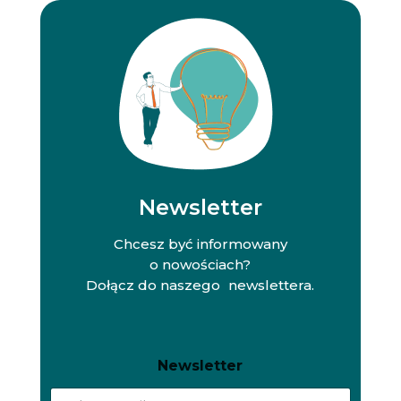
Newsletter
Chcesz być informowany
o nowościach?
Dołącz do naszego newslettera.
N
N
Newsletter
e
e
w
w