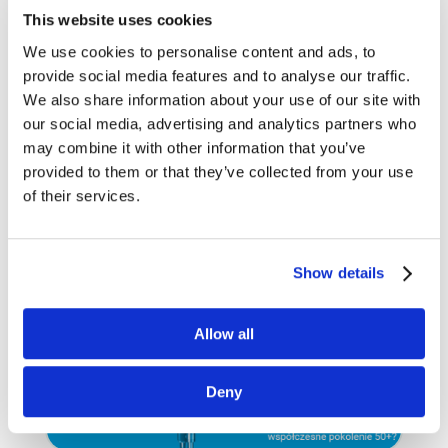
This website uses cookies
We use cookies to personalise content and ads, to
4.08.2021
ABSTRAKTY
provide social media features and to analyse our traffic.
Klient post-pandemiczny –
We also share information about your use of our site with
jak go „ugryźć”?
our social media, advertising and analytics partners who
czytaj dalej
may combine it with other information that you’ve
provided to them or that they’ve collected from your use
of their services.
Show details
Allow all
Deny