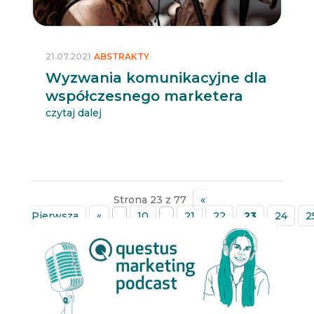
21.07.2021
ABSTRAKTY
Wyzwania komunikacyjne dla
współczesnego marketera
czytaj dalej
Strona 23 z 77
«
Pierwsza
«
...
10
...
21
22
23
24
2
»