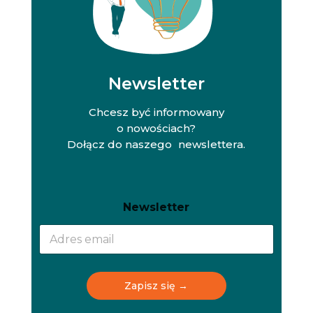
Newsletter
Chcesz być informowany
o nowościach?
Dołącz do naszego newslettera.
N
N
Newsletter
e
e
w
w
s
s
l
l
e
e
t
t
Zapisz się →
t
t
e
e