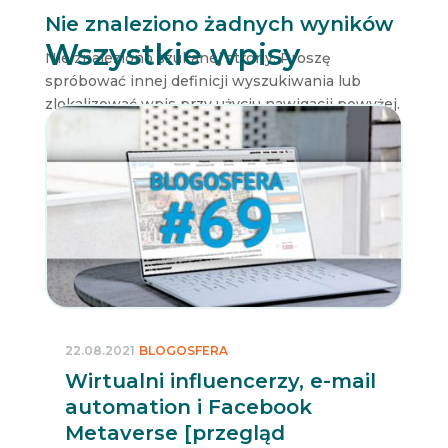
Nie znaleziono żadnych wyników
Wszystkie wpisy
Nie znaleziono szukanej strony. Proszę
spróbować innej definicji wyszukiwania lub
zlokalizować wpis przy użyciu nawigacji powyżej.
22.08.2021
BLOGOSFERA
Wirtualni influencerzy, e-mail
automation i Facebook
Metaverse [przegląd