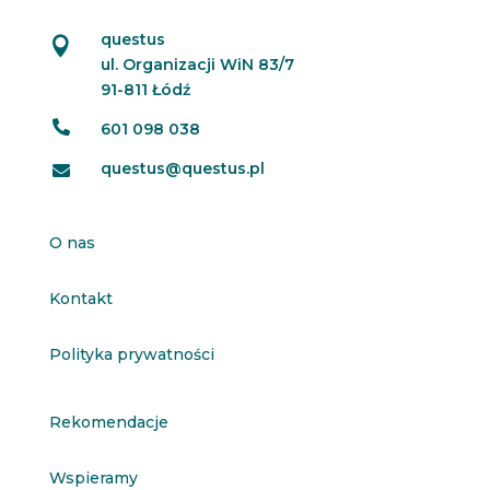
questus

ul. Organizacji WiN 83/7
91-811 Łódź

601 098 038
questus@questus.pl

O nas
Kontakt
Polityka prywatności
Rekomendacje
Wspieramy