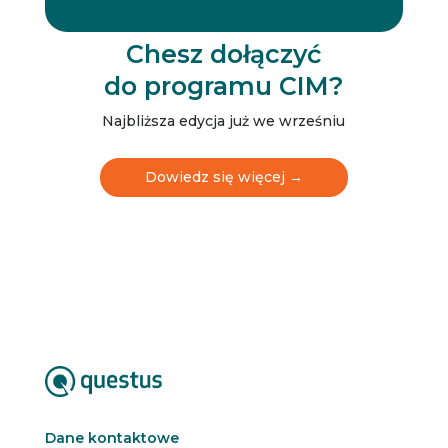
r
r
N
e
Chesz dołączyć
w
do programu CIM?
s
l
e
Najbliższa edycja już we wrześniu
t
t
e
Dowiedz się więcej →
r
N
e
w
s
l
e
t
t
e
r
Dane kontaktowe