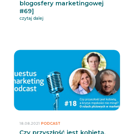
blogosfery marketingowej
#69]
czytaj dalej
18.08.2021
PODCAST
Czy przyszłość jest kobietą,