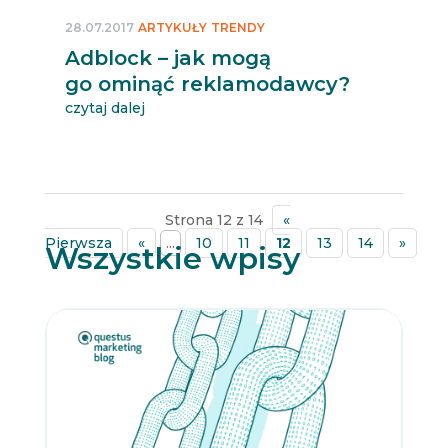
28.07.2017
ARTYKUŁY
TRENDY
Adblock – jak mogą
go ominąć reklamodawcy?
czytaj dalej
Strona 12 z 14
«
Pierwsza
«
...
10
11
12
13
14
»
Wszystkie wpisy