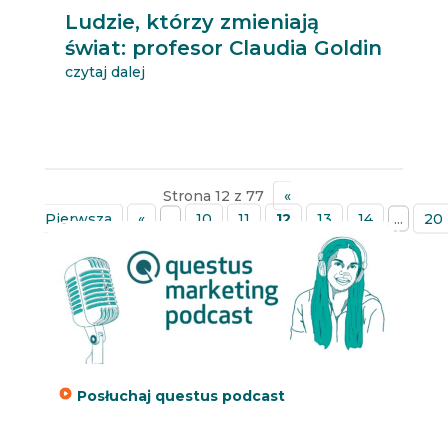
Ludzie, którzy zmieniają
świat: profesor Claudia Goldin
czytaj dalej
Strona 12 z 77
«
Pierwsza
«
...
10
11
12
13
14
...
20
»
Posłuchaj questus podcast