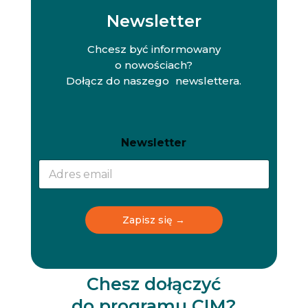
Newsletter
Chcesz być informowany
o nowościach?
Dołącz do naszego newslettera.
N
N
Newsletter
e
e
w
w
s
s
l
l
e
e
t
t
Zapisz się →
t
t
e
e
r
r
N
e
Chesz dołączyć
w
do programu CIM?
s