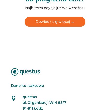
l
e
Najbliższa edycja już we wrześniu
t
t
e
Dowiedz się więcej →
r
N
e
w
s
l
e
t
t
e
r
Dane kontaktowe
questus

ul. Organizacji WiN 83/7
91-811 Łódź