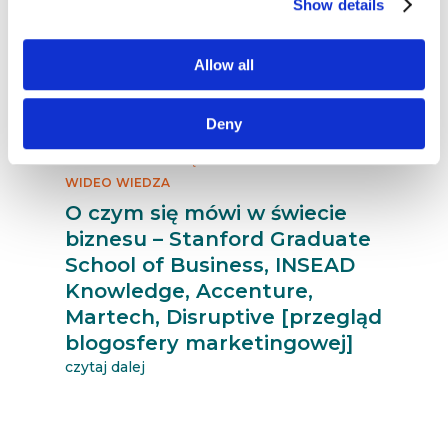
Show details
Allow all
Deny
16.01.2024
AKTUALNOŚCI
BLOGOSFERA
INNOWACJE
NARZĘDZIA
NEWSY
TRENDY
WIDEO
WIEDZA
O czym się mówi w świecie
biznesu – Stanford Graduate
School of Business, INSEAD
Knowledge, Accenture,
Martech, Disruptive [przegląd
blogosfery marketingowej]
czytaj dalej