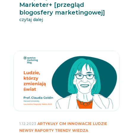
Marketer+ [przegląd
blogosfery marketingowej]
czytaj dalej
1.12.2023
ARTYKUŁY
CIM
INNOWACJE
LUDZIE
NEWSY
RAPORTY
TRENDY
WIEDZA