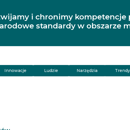
zwijamy i chronimy kompetencje 
narodowe standardy w obszarze m
Innowacje
Ludzie
Narzędzia
Trend