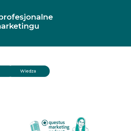
profesjonalne
arketingu
y
Wiedza