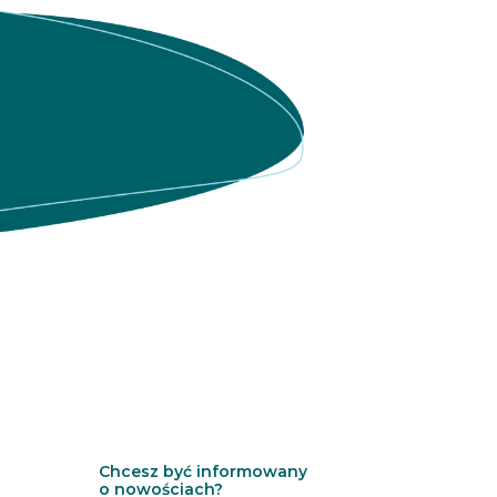
t
t
e
r
Chcesz być informowany
o nowościach?