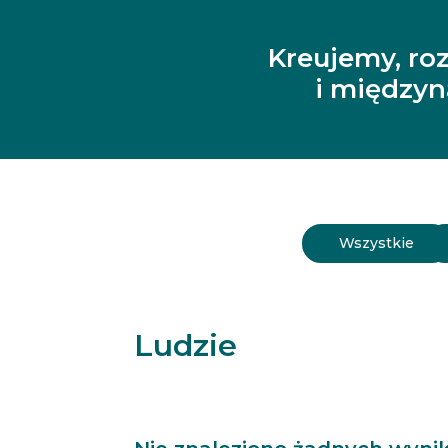
Kreujemy, ro
i między
Wszystkie
Ludzie