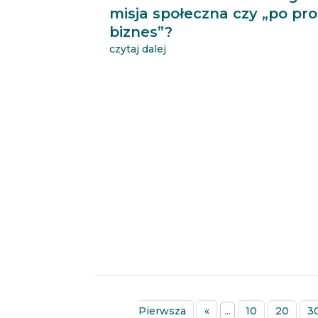
misja społeczna czy „po pr
biznes”?
czytaj dalej
Pierwsza
«
...
10
20
3