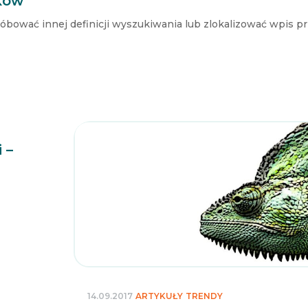
ków
róbować innej definicji wyszukiwania lub zlokalizować wpis p
 –
14.09.2017
ARTYKUŁY
TRENDY