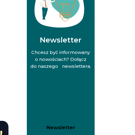
Newsletter
Chcesz być informowany
o nowościach? Dołącz
do naszego newslettera.
N
N
Newsletter
e
e
w
w