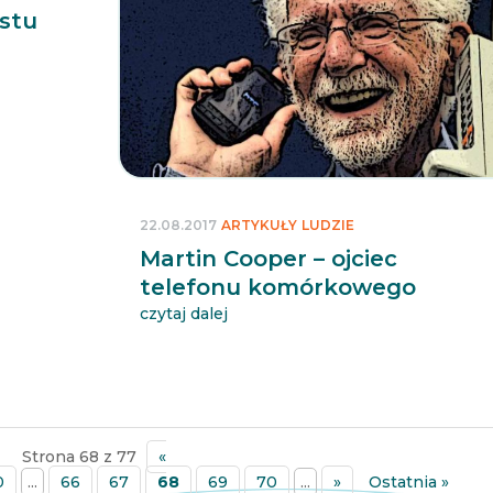
ostu
22.08.2017
ARTYKUŁY
LUDZIE
Martin Cooper – ojciec
telefonu komórkowego
czytaj dalej
Strona 68 z 77
«
0
...
66
67
68
69
70
...
»
Ostatnia »