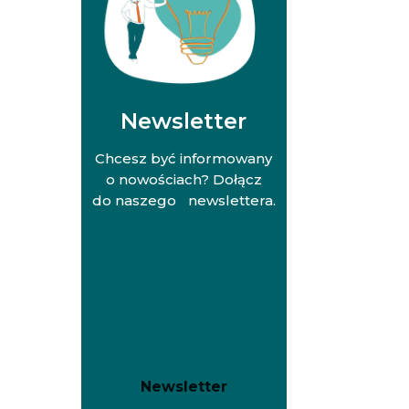
Newsletter
Chcesz być informowany
o nowościach? Dołącz
do naszego newslettera.
N
N
Newsletter
e
e
w
w