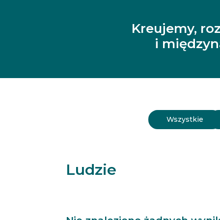
Kreujemy, ro
i między
Wszystkie
Ludzie