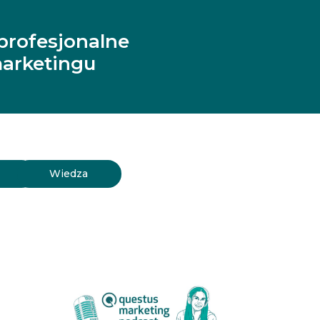
profesjonalne
arketingu
y
Wiedza