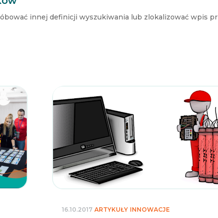
ków
róbować innej definicji wyszukiwania lub zlokalizować wpis p
16.10.2017
ARTYKUŁY
INNOWACJE