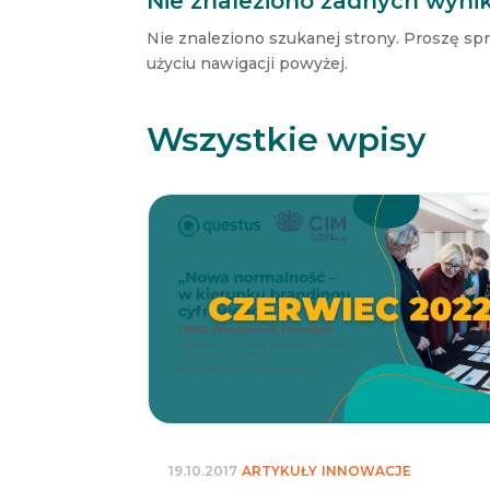
Nie znaleziono żadnych wyni
Nie znaleziono szukanej strony. Proszę sp
użyciu nawigacji powyżej.
Wszystkie wpisy
19.10.2017
ARTYKUŁY
INNOWACJE