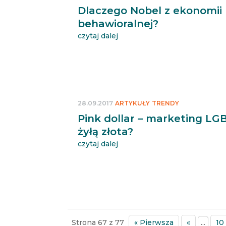
Dlaczego Nobel z ekonomii
behawioralnej?
czytaj dalej
28.09.2017
ARTYKUŁY
TRENDY
Pink dollar – marketing LG
żyłą złota?
czytaj dalej
Strona 67 z 77
« Pierwsza
«
...
10