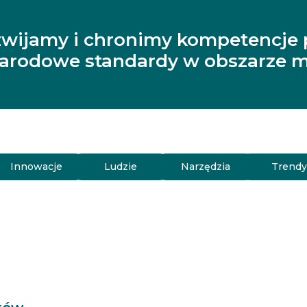
zwijamy i chronimy kompetencje 
narodowe standardy w obszarze m
Innowacje
Ludzie
Narzędzia
Trend