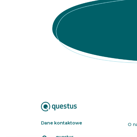
Dane kontaktowe
O n
questus