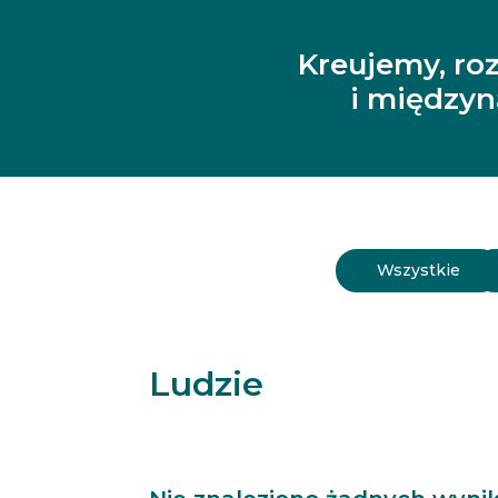
Kreujemy, ro
i między
Wszystkie
Ludzie