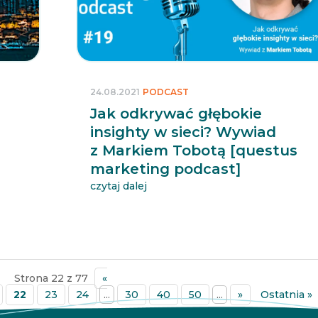
24.08.2021
PODCAST
Jak odkrywać głębokie
insighty w sieci? Wywiad
z Markiem Tobotą [questus
marketing podcast]
czytaj dalej
Strona 22 z 77
«
22
23
24
...
30
40
50
...
»
Ostatnia »