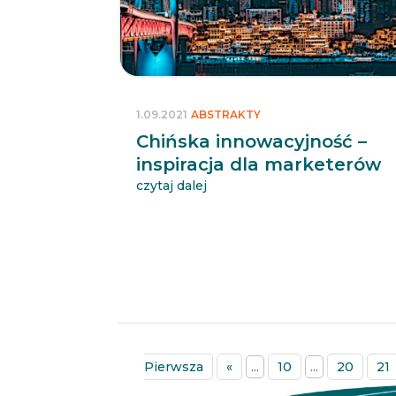
1.09.2021
ABSTRAKTY
Chińska innowacyjność –
inspiracja dla marketerów
czytaj dalej
Pierwsza
«
...
10
...
20
21