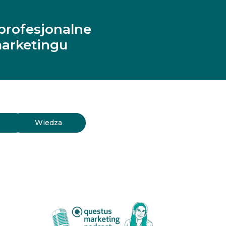
profesjonalne
arketingu
y
Wiedza