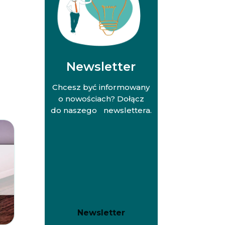
Newsletter
Chcesz być informowany
o nowościach? Dołącz
do naszego newslettera.
N
N
Newsletter
e
e
w
w