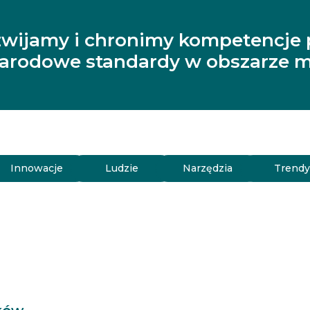
zwijamy i chronimy kompetencje 
narodowe standardy w obszarze m
Innowacje
Ludzie
Narzędzia
Trend