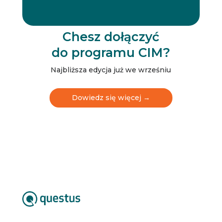
l
e
t
t
Chesz dołączyć
e
do programu CIM?
r
N
e
Najbliższa edycja już we wrześniu
w
s
l
Dowiedz się więcej →
e
t
t
e
r