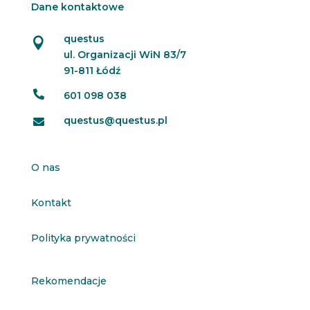
Dane kontaktowe
questus

ul. Organizacji WiN 83/7
91-811 Łódź

601 098 038
questus@questus.pl

O nas
Kontakt
Polityka prywatności
Rekomendacje