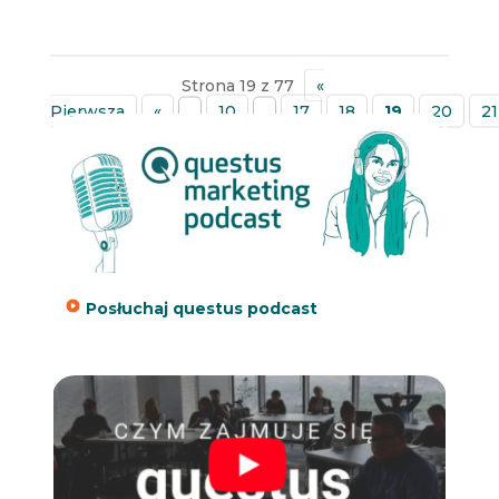
Strona 19 z 77
«
Pierwsza
«
...
10
...
17
18
19
20
21
»
Posłuchaj questus podcast