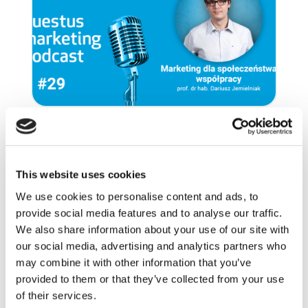
29.03.2022
PODCAST
questus marketing podcast
29: Marketing dla
This website uses cookies
społeczeństwa współpracy.
We use cookies to personalise content and ads, to
Wywiad z prof. Dariuszem
provide social media features and to analyse our traffic.
Jemielniakiem
We also share information about your use of our site with
czytaj dalej
our social media, advertising and analytics partners who
may combine it with other information that you’ve
provided to them or that they’ve collected from your use
of their services.