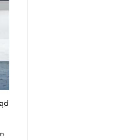
ląd
ym