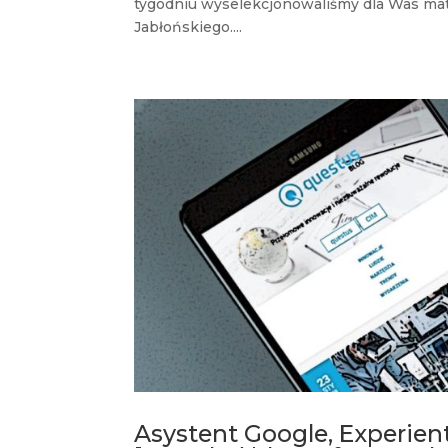
tygodniu wyselekcjonowaliśmy dla Was mater
Jabłońskiego....
Asystent Google, Experient