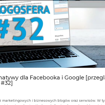
rnatywy dla Facebooka i Google [przeg
 #32]
ci z marketingowych i biznesowych blogów oraz serwisów. W t