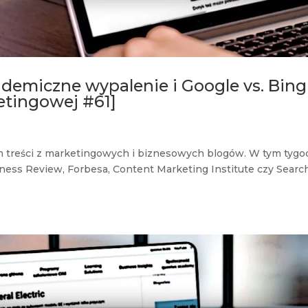
andemiczne wypalenie i Google vs. Bing
etingowej #61]
m treści z marketingowych i biznesowych blogów. W tym tygo
iness Review, Forbesa, Content Marketing Institute czy Searc