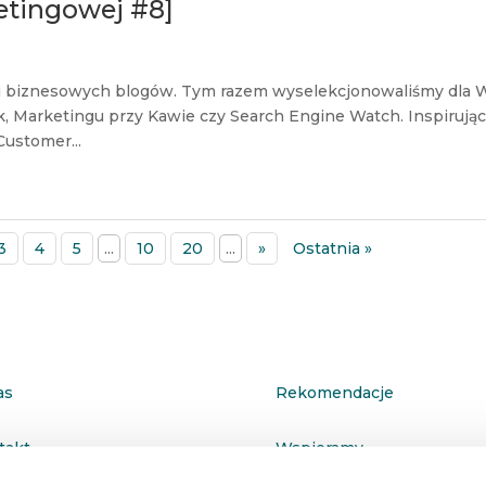
etingowej #8]
 i biznesowych blogów. Tym razem wyselekcjonowaliśmy dla 
nk, Marketingu przy Kawie czy Search Engine Watch. Inspirując
ustomer...
3
4
5
...
10
20
...
»
Ostatnia »
as
Rekomendacje
takt
Wspieramy