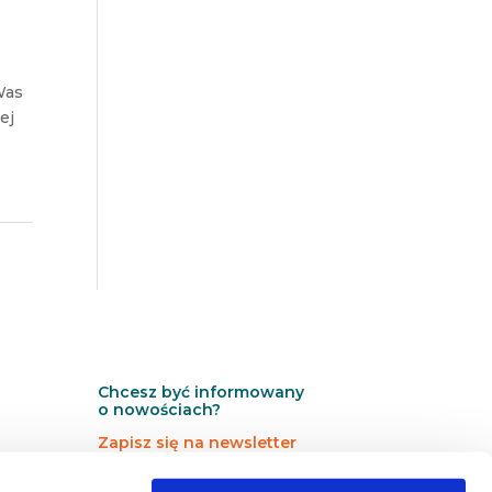
Was
ej
Chcesz być informowany
o nowościach?
Zapisz się na newsletter
N
N
Newsletter