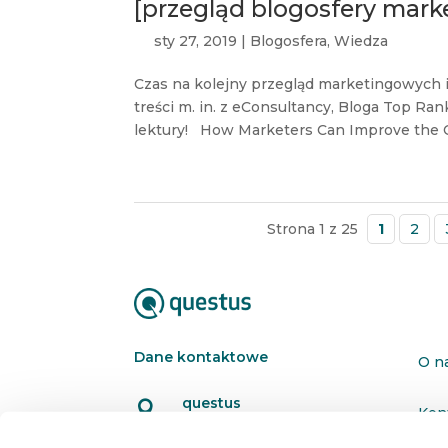
[przegląd blogosfery mark
sty 27, 2019
|
Blogosfera
,
Wiedza
Czas na kolejny przegląd marketingowych
treści m. in. z eConsultancy, Bloga Top Ra
lektury! How Marketers Can Improve the C
Strona 1 z 25
1
2
Dane kontaktowe
O n
questus

Kon
ul. Organizacji WiN 83/7