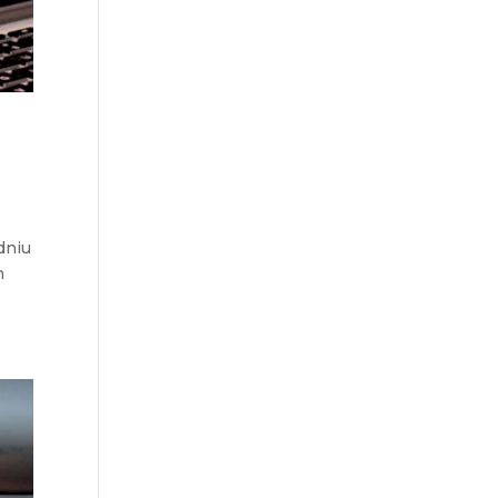
dniu
h