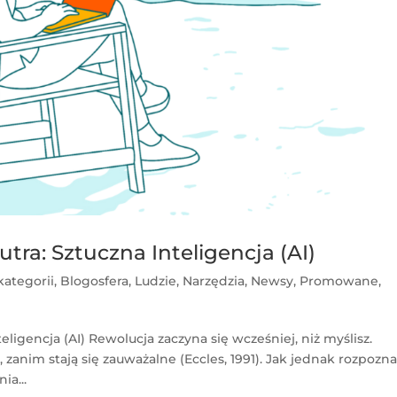
utra: Sztuczna Inteligencja (AI)
kategorii
,
Blogosfera
,
Ludzie
,
Narzędzia
,
Newsy
,
Promowane
,
teligencja (AI) Rewolucja zaczyna się wcześniej, niż myślisz.
 zanim stają się zauważalne (Eccles, 1991). Jak jednak rozpozn
ia...