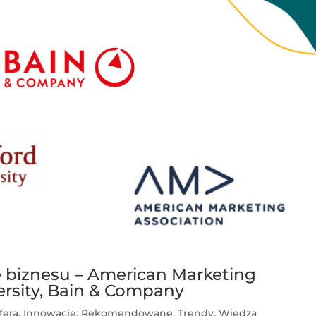
 biznesu – American Marketing
ersity, Bain & Company
fera
,
Innowacje
,
Rekomendowane
,
Trendy
,
Wiedza