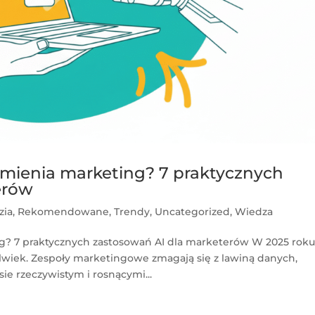
 zmienia marketing? 7 praktycznych
erów
zia
,
Rekomendowane
,
Trendy
,
Uncategorized
,
Wiedza
ng? 7 praktycznych zastosowań AI dla marketerów W 2025 rok
olwiek. Zespoły marketingowe zmagają się z lawiną danych,
e rzeczywistym i rosnącymi...