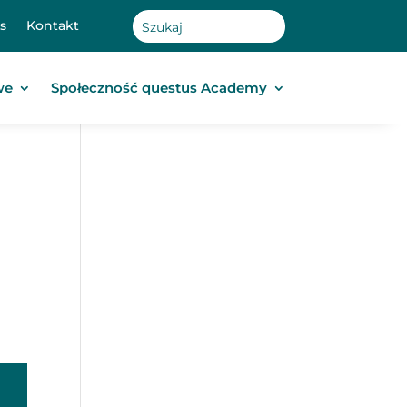
s
Kontakt
we
Społeczność questus Academy