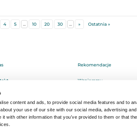
4
5
...
10
20
30
...
»
Ostatnia »
as
Rekomendacje
takt
Wspieramy
s
tyka prywatności
ise content and ads, to provide social media features and to anal
about your use of our site with our social media, advertising and
t with other information that you’ve provided to them or that the
ices.