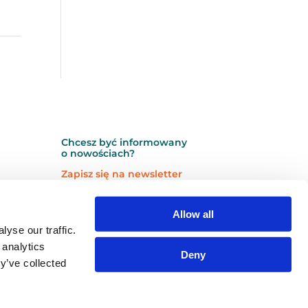
Chcesz być informowany
o nowościach?
Zapisz się na newsletter
N
N
Newsletter
Allow all
e
e
w
w
yse our traffic.
s
s
 analytics
Deny
l
l
y’ve collected
e
e
Zapisz się →
t
t
t
t