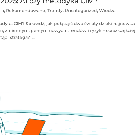
2025: AI czy metodyka CIM?
ia
,
Rekomendowane
,
Trendy
,
Uncategorized
,
Wiedza
todyka CIM? Sprawdź, jak połączyć dwa światy dzięki najnows
m, zmiennym, pełnym nowych trendów i ryzyk – coraz częście
ąpi stratega?”....