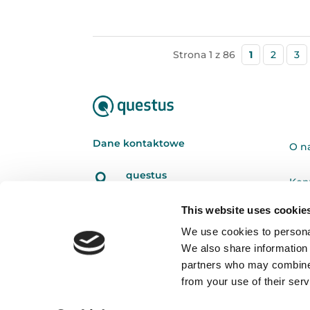
Strona 1 z 86
1
2
3
Dane kontaktowe
O n
questus

Kon
ul. Organizacji WiN 83/7
91-811 Łódź
This website uses cookie
Poli

601 098 038
We use cookies to personal
We also share information 
questus@questus.pl

partners who may combine i
from your use of their serv