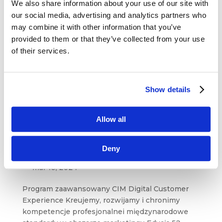
Warsztatów...
We also share information about your use of our site with
our social media, advertising and analytics partners who
may combine it with other information that you’ve
Customer Experience w branży FMCG. Case
study Milka
provided to them or that they’ve collected from your use
wrz 20, 2018
|
Artykuły
,
Wiedza
of their services.
Czy w branży FMCG da się wyjść poza prosty
branding percepcyjny? A przede wszystkim –
Show details
czy to się opłaca? Wyrafinowanych sposobów
na budowanie marki nie brakuje, ale rzadko
przynoszą one oczekiwane rezultaty na poziomie
Allow all
finansowym. Zwykle, kiedy mówi się...
Deny
Digital Customer Experience
mar 18, 2024
Program zaawansowany CIM Digital Customer
Experience Kreujemy, rozwijamy i chronimy
kompetencje profesjonalnei międzynarodowe