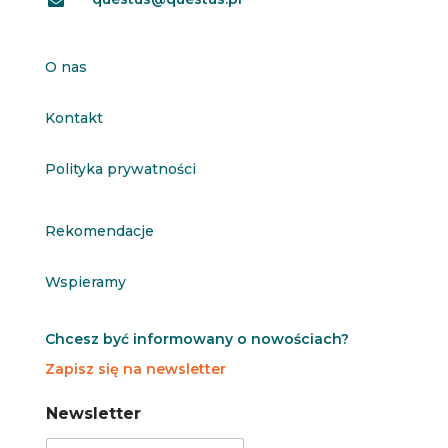

O nas
Kontakt
Polityka prywatności
Rekomendacje
Wspieramy
Chcesz być informowany o nowościach?
Zapisz się na newsletter
N
N
Newsletter
e
e