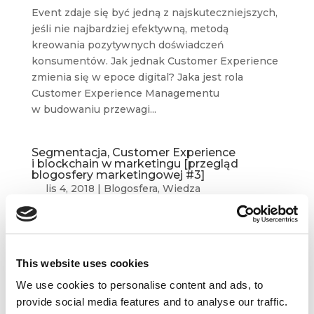
Event zdaje się być jedną z najskuteczniejszych,
jeśli nie najbardziej efektywną, metodą
kreowania pozytywnych doświadczeń
konsumentów. Jak jednak Customer Experience
zmienia się w epoce digital? Jaka jest rola
Customer Experience Managementu
w budowaniu przewagi...
Segmentacja, Customer Experience
i blockchain w marketingu [przegląd
blogosfery marketingowej #3]
lis 4, 2018
|
Blogosfera
,
Wiedza
Przed Wami kolejna odsłona naszych prac
nad monitorigniem i selekcjonowaniem
najciekawszych treści z polskich i zagranicznych
This website uses cookies
blogów marketingowo-biznesowych. Tym razem
wybraliśmy dla Was coś od Petera Fiska, Teda
We use cookies to personalise content and ads, to
Rubina czy Julii Kołodko, prelegentki XXIII
provide social media features and to analyse our traffic.