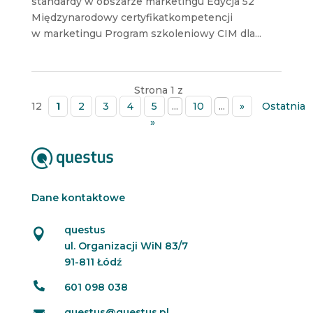
standardy w obszarze marketingu Edycja 52
Międzynarodowy certyfikatkompetencji
w marketingu Program szkoleniowy CIM dla...
Strona 1 z
12
1
2
3
4
5
...
10
...
»
Ostatnia
»
Dane kontaktowe
questus

ul. Organizacji WiN 83/7
91-811 Łódź

601 098 038
questus@questus.pl